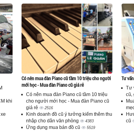
Có nên mua đàn Piano cũ tầm 10 triệu cho người
Tư vấn
mới học - Mua đàn Piano cũ giá rẻ
M
Tư 
Có nên mua đàn Piano cũ tầm 10 triệu
cũ,
CM khi
cho người mới học - Mua đàn Piano cũ
Mua
giá rẻ
mẹo
2516
 xe
Kinh doanh đồ cũ ý tưởng kiểm thêm thu
Hướ
nhập cho dân văn phòng
cũ
4383
Ứng dụng mua bán đồ cũ
5519