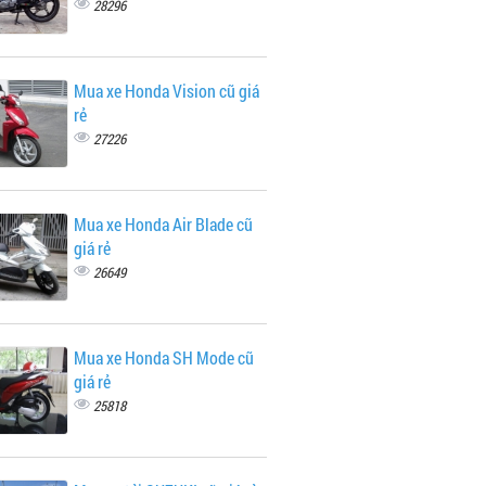
28296
Mua xe Honda Vision cũ giá
rẻ
27226
Mua xe Honda Air Blade cũ
giá rẻ
26649
Mua xe Honda SH Mode cũ
giá rẻ
25818