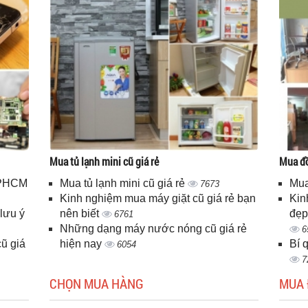
Mua tủ lạnh mini cũ giá rẻ
Mua đồ
 TPHCM
Mua tủ lạnh mini cũ giá rẻ
Mua
7673
Kinh nghiệm mua máy giặt cũ giá rẻ bạn
Kin
lưu ý
nên biết
đẹp
6761
Những dạng máy nước nóng cũ giá rẻ
6
ũ giá
hiện nay
Bí 
6054
7
CHỌN MUA HÀNG
MUA 