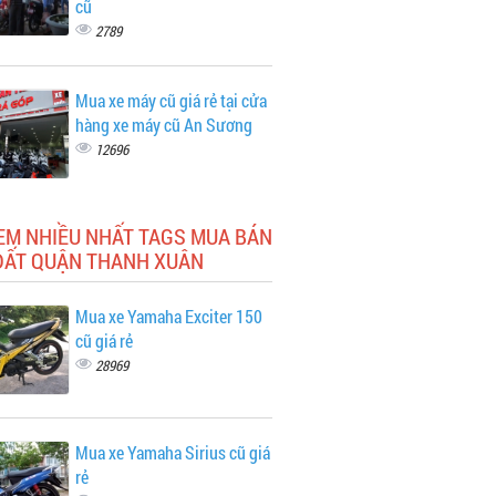
cũ
2789
Mua xe máy cũ giá rẻ tại cửa
hàng xe máy cũ An Sương
12696
EM NHIỀU NHẤT TAGS MUA BÁN
ĐẤT QUẬN THANH XUÂN
Mua xe Yamaha Exciter 150
cũ giá rẻ
28969
Mua xe Yamaha Sirius cũ giá
rẻ