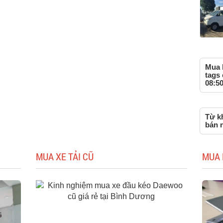
Mua 
tags
08:50
Từ k
bán 
MUA XE TẢI CŨ
MUA 