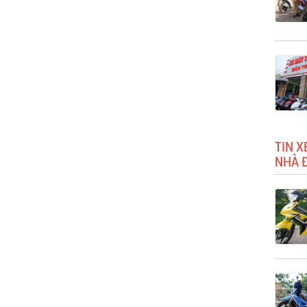
TIN X
NHÀ 