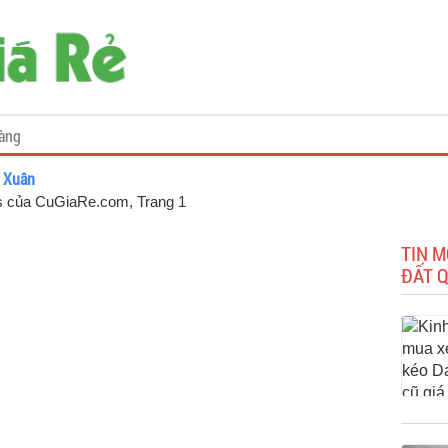
àng
h Xuân
gs của CuGiaRe.com
, Trang 1
TIN M
ĐẤT 