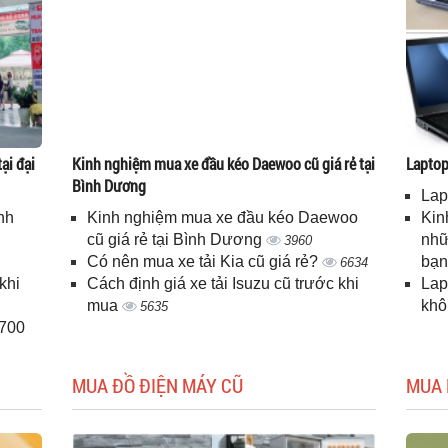
ại đại
Kinh nghiệm mua xe đầu kéo Daewoo cũ giá rẻ tại
Laptop 
Bình Dương
Lap
nh
Kinh nghiệm mua xe đầu kéo Daewoo
Kin
cũ giá rẻ tại Bình Dương
nhữ
3960
Có nên mua xe tải Kia cũ giá rẻ?
bạ
6634
khi
Cách định giá xe tải Isuzu cũ trước khi
Lap
mua
kh
5635
H700
MUA ĐỒ ĐIỆN MÁY CŨ
MUA 