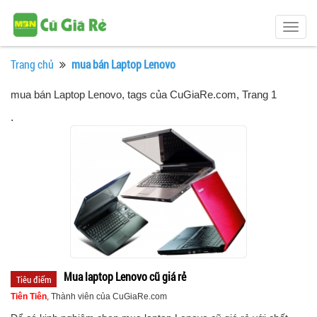
Togg
navig
Trang chủ
mua bán Laptop Lenovo
mua bán Laptop Lenovo, tags của CuGiaRe.com
, Trang 1
.
Mua laptop Lenovo cũ giá rẻ
Tiêu điểm
Tiên Tiên
, Thành viên của CuGiaRe.com