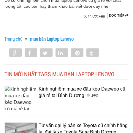
Để có kinh nghiệm chọn mua laptop Lenovo cũ giá rẻ với chất
lượng tốt, các bạn hãy tham khảo bài viết dưới đây nhé.
6677 lượt xem
ĐỌC TIẾP
Trang chủ
mua bán Laptop Lenovo
Share
Share
Tweet
Share
Pin
Tumblr
0
TIN MỚI NHẤT TAGS MUA BÁN LAPTOP LENOVO
Kinh nghiệm mua xe đầu kéo Daewoo cũ
giá rẻ tại Bình Dương
3960
Tư vấn đại lý bán xe Toyota cũ chính hãng
tại đại lý xe Toyota Sure Bình Dương