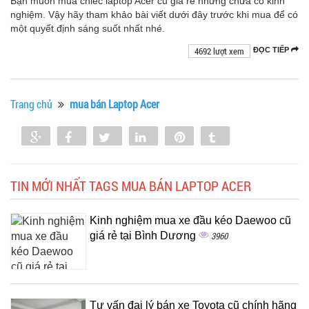
Bạn muốn mua chiếc laptop Acer cũ giá rẻ nhưng chưa có kinh
nghiệm. Vậy hãy tham khảo bài viết dưới đây trước khi mua để có
một quyết định sáng suốt nhất nhé.
4692 lượt xem
ĐỌC TIẾP
Trang chủ
mua bán Laptop Acer
Share
Share
Tweet
Share
Pin
Tumblr
0
TIN MỚI NHẤT TAGS MUA BÁN LAPTOP ACER
Kinh nghiệm mua xe đầu kéo Daewoo cũ
giá rẻ tại Bình Dương
3960
Tư vấn đại lý bán xe Toyota cũ chính hãng