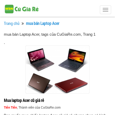
Togg
navig
Trang chủ
mua bán Laptop Acer
mua bán Laptop Acer, tags của CuGiaRe.com
, Trang 1
.
Mua laptop Acer cũ giá rẻ
Tiên Tiên
, Thành viên của CuGiaRe.com