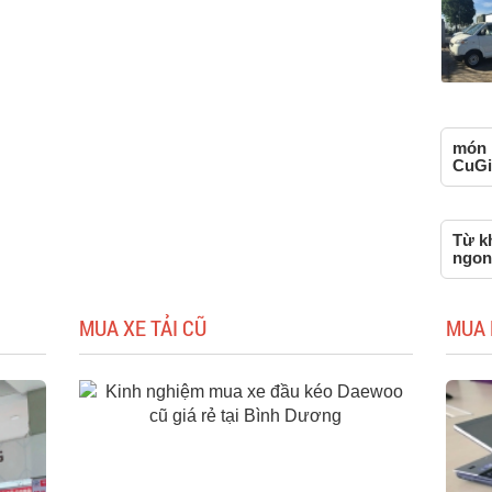
món 
CuGi
Từ k
ngon
MUA XE TẢI CŨ
MUA 