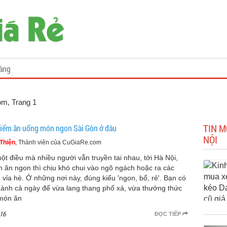
àng
com
, Trang 1
TIN 
điểm ăn uống món ngon Sài Gòn ở đâu
NỘI
Thiện
, Thành viên của CuGiaRe.com
ột điều mà nhiều người vẫn truyền tai nhau, tới Hà Nội,
 ăn ngon thì chịu khó chui vào ngõ ngách hoặc ra các
 vỉa hè. Ở những nơi này, đúng kiểu 'ngon, bổ, rẻ'. Bạn có
dành cả ngày để vừa lang thang phố xá, vừa thưởng thức
món ăn
16
ĐỌC TIẾP