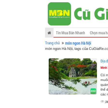
Tin Mua Bán Nhanh
Chọn mua h
Trang chủ
món ngon Hà Nội
món ngon Hà Nội, tags của CuGiaRe.
Địa 
Minh 
Có m
muốn
quán
thể 
các 
34