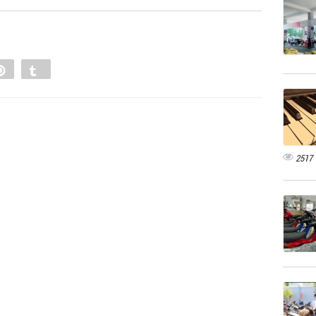
e
Pin
Tumblr
0
2517