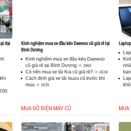
ại đại
Kinh nghiệm mua xe đầu kéo Daewoo cũ giá rẻ tại
Laptop 
Bình Dương
Lap
nh
Kinh nghiệm mua xe đầu kéo Daewoo
Kin
cũ giá rẻ tại Bình Dương
nhữ
3960
Có nên mua xe tải Kia cũ giá rẻ?
bạ
6634
khi
Cách định giá xe tải Isuzu cũ trước khi
Lap
mua
kh
5635
H700
MUA ĐỒ ĐIỆN MÁY CŨ
MUA 