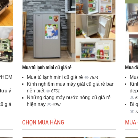
Mua tủ lạnh mini cũ giá rẻ
Mua đồ
 TPHCM
Mua tủ lạnh mini cũ giá rẻ
Mua
7674
Kinh nghiệm mua máy giặt cũ giá rẻ bạn
Kin
lưu ý
nên biết
đẹp
6761
Những dạng máy nước nóng cũ giá rẻ
6
ũ giá
hiện nay
Bí 
6057
7
CHỌN MUA HÀNG
MUA 