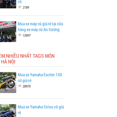
cũ
2789
Mua xe máy cũ giá rẻ tại cửa
hàng xe máy cũ An Sương
12697
XEM NHIỀU NHẤT TAGS MÓN
 HÀ NỘI
Mua xe Yamaha Exciter 150
cũ giá rẻ
28970
Mua xe Yamaha Sirius cũ giá
rẻ