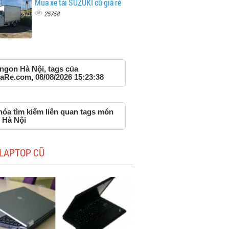
Mua xe tải SUZUKI cũ giá rẻ
25758
ngon Hà Nội, tags của
aRe.com, 08/08/2026 15:23:38
hóa tìm kiếm liên quan tags món
 Hà Nội
LAPTOP CŨ