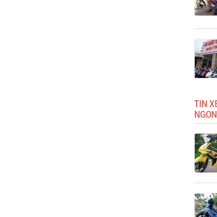
TIN 
NGON