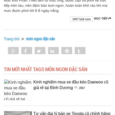
Mực khô Phan Thiết làm từ mực ống, được câu và phơi xẻ trực
tiếp trên tàu, nên đảm bảo tươi ngon, hoàn toàn khô ráo khi mà
mực được phơi tới 6-8 ngày nắng.
3497 lượt xem
ĐỌC TIẾP
Trang chủ
món ngon đặc sản
Share
Share
Tweet
Share
Pin
Tumblr
0
TIN MỚI NHẤT TAGS MÓN NGON ĐẶC SẢN
Kinh nghiệm mua xe đầu kéo Daewoo cũ
giá rẻ tại Bình Dương
3961
Tư vấn đại lý bán xe Toyota cũ chính hãng