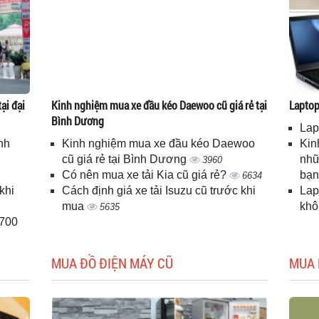
ại đại
Kinh nghiệm mua xe đầu kéo Daewoo cũ giá rẻ tại
Laptop 
Bình Dương
Lap
nh
Kinh nghiệm mua xe đầu kéo Daewoo
Kin
cũ giá rẻ tại Bình Dương
nhữ
3960
Có nên mua xe tải Kia cũ giá rẻ?
bạ
6634
khi
Cách định giá xe tải Isuzu cũ trước khi
Lap
mua
kh
5635
H700
MUA ĐỒ ĐIỆN MÁY CŨ
MUA 