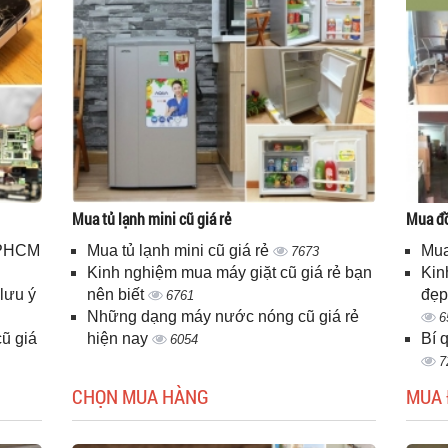
Mua tủ lạnh mini cũ giá rẻ
Mua đồ
 TPHCM
Mua tủ lạnh mini cũ giá rẻ
Mua
7673
Kinh nghiệm mua máy giặt cũ giá rẻ bạn
Kin
lưu ý
nên biết
đẹp
6761
Những dạng máy nước nóng cũ giá rẻ
6
ũ giá
hiện nay
Bí 
6054
7
CHỌN MUA HÀNG
MUA 