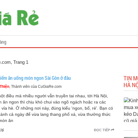
àng
e.com
, Trang 1
TIN 
điểm ăn uống món ngon Sài Gòn ở đâu
HÀ NỘ
Thiện
, Thành viên của CuGiaRe.com
ột điều mà nhiều người vẫn truyền tai nhau, tới Hà Nội,
 ăn ngon thì chịu khó chui vào ngõ ngách hoặc ra các
 vỉa hè. Ở những nơi này, đúng kiểu 'ngon, bổ, rẻ'. Bạn có
dành cả ngày để vừa lang thang phố xá, vừa thưởng thức
món ăn
16
ĐỌC TIẾP