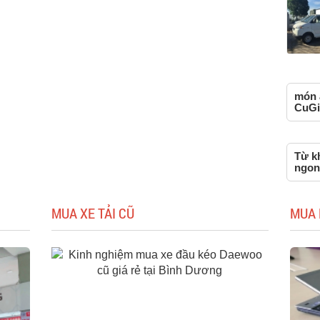
món 
CuGi
Từ k
ngon
MUA XE TẢI CŨ
MUA 