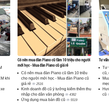
Có nên mua đàn Piano cũ tầm 10 triệu cho người
Tư vấn
mới học - Mua đàn Piano cũ giá rẻ
M
Tư 
Có nên mua đàn Piano cũ tầm 10 triệu
cũ,
CM khi
cho người mới học - Mua đàn Piano cũ
Mua
giá rẻ
mẹo
2516
 xe
Kinh doanh đồ cũ ý tưởng kiểm thêm thu
Hướ
nhập cho dân văn phòng
cũ
4382
Ứng dụng mua bán đồ cũ
5519