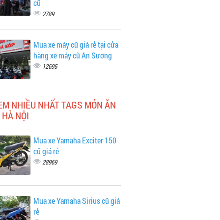
cũ
2789
Mua xe máy cũ giá rẻ tại cửa
hàng xe máy cũ An Sương
12695
EM NHIỀU NHẤT TAGS MÓN ĂN
 HÀ NỘI
Mua xe Yamaha Exciter 150
cũ giá rẻ
28969
Mua xe Yamaha Sirius cũ giá
rẻ