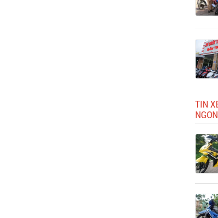
TIN X
NGON