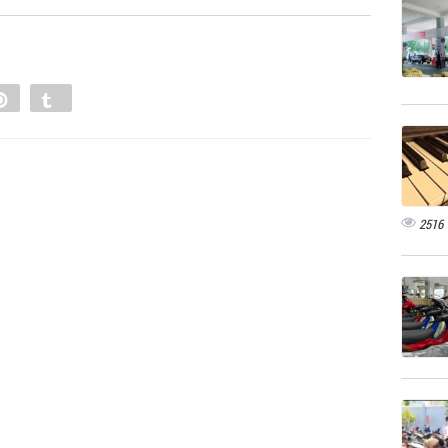
e
Pin
Tumblr
0
2516