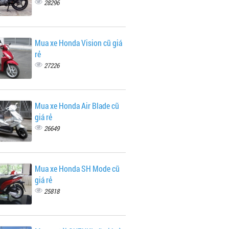
28296
Mua xe Honda Vision cũ giá
rẻ
27226
Mua xe Honda Air Blade cũ
giá rẻ
26649
Mua xe Honda SH Mode cũ
giá rẻ
25818