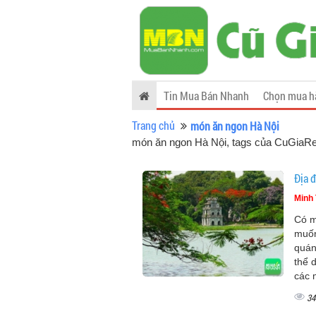
Tin Mua Bán Nhanh
Chọn mua h
Trang chủ
món ăn ngon Hà Nội
món ăn ngon Hà Nội, tags của CuGiaR
Địa 
Minh 
Có m
muốn
quán
thể 
các 
34