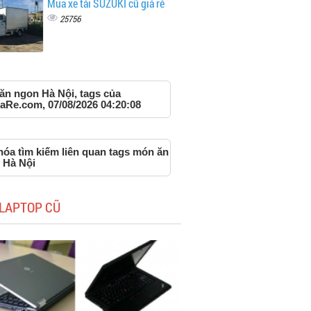
Mua xe tải SUZUKI cũ giá rẻ
25756
ăn ngon Hà Nội, tags của
aRe.com, 07/08/2026 04:20:08
hóa tìm kiếm liên quan tags món ăn
 Hà Nội
LAPTOP CŨ