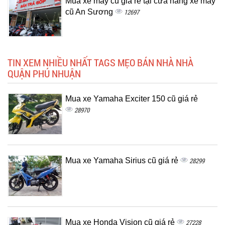
Mua xe máy cũ giá rẻ tại cửa hàng xe máy
cũ An Sương
12697
TIN XEM NHIỀU NHẤT TAGS MẸO BÁN NHÀ NHÀ
QUẬN PHÚ NHUẬN
Mua xe Yamaha Exciter 150 cũ giá rẻ
28970
Mua xe Yamaha Sirius cũ giá rẻ
28299
Mua xe Honda Vision cũ giá rẻ
27228