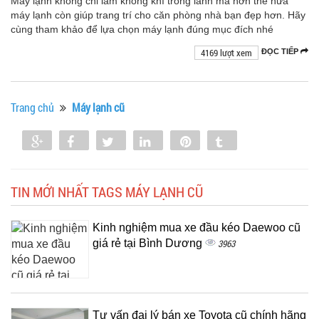
Máy lạnh không chỉ làm không khí trong lành mà hơn thế nữa
máy lạnh còn giúp trang trí cho căn phòng nhà bạn đẹp hơn. Hãy
cùng tham khảo để lựa chọn máy lạnh đúng mục đích nhé
4169 lượt xem
ĐỌC TIẾP
Trang chủ
Máy lạnh cũ
Share
Share
Tweet
Share
Pin
Tumblr
0
TIN MỚI NHẤT TAGS MÁY LẠNH CŨ
Kinh nghiệm mua xe đầu kéo Daewoo cũ
giá rẻ tại Bình Dương
3963
Tư vấn đại lý bán xe Toyota cũ chính hãng