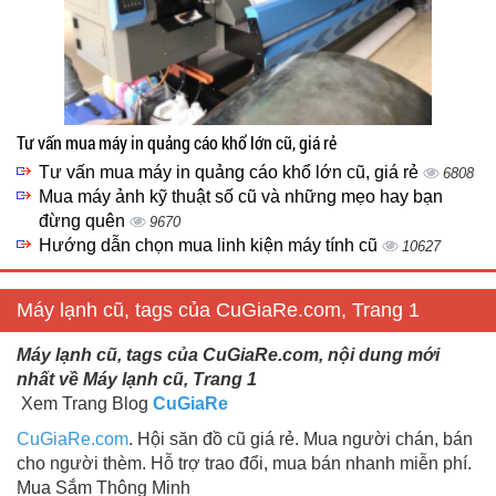
Tư vấn mua máy in quảng cáo khổ lớn cũ, giá rẻ
Tư vấn mua máy in quảng cáo khổ lớn cũ, giá rẻ
6808
Mua máy ảnh kỹ thuật số cũ và những mẹo hay bạn
đừng quên
9670
Hướng dẫn chọn mua linh kiện máy tính cũ
10627
Máy lạnh cũ, tags của CuGiaRe.com, Trang 1
Máy lạnh cũ, tags của CuGiaRe.com, nội dung mới
nhất về Máy lạnh cũ, Trang 1
Xem Trang Blog
CuGiaRe
CuGiaRe.com
. Hội săn đồ cũ giá rẻ. Mua người chán, bán
cho người thèm. Hỗ trợ trao đổi, mua bán nhanh miễn phí.
Mua Sắm Thông Minh