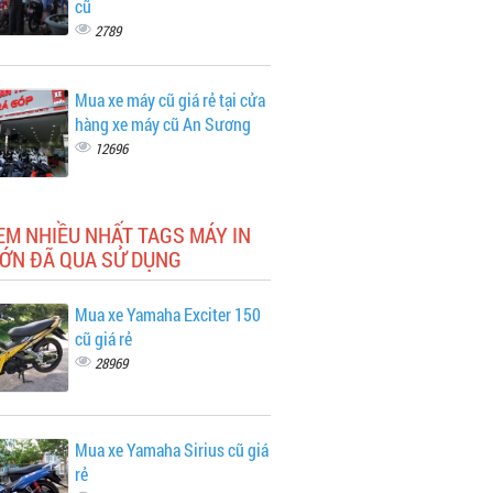
cũ
2789
Mua xe máy cũ giá rẻ tại cửa
hàng xe máy cũ An Sương
12696
EM NHIỀU NHẤT TAGS MÁY IN
LỚN ĐÃ QUA SỬ DỤNG
Mua xe Yamaha Exciter 150
cũ giá rẻ
28969
Mua xe Yamaha Sirius cũ giá
rẻ