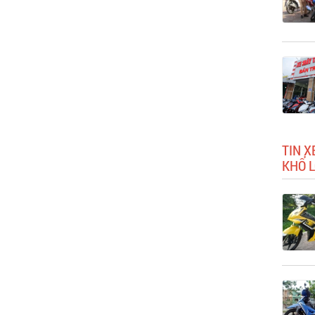
TIN X
KHỔ 