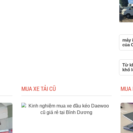
máy 
của 
Từ kh
khổ 
MUA XE TẢI CŨ
MUA 