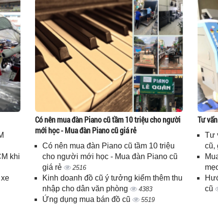
Có nên mua đàn Piano cũ tầm 10 triệu cho người
Tư vấn
mới học - Mua đàn Piano cũ giá rẻ
M
Tư 
Có nên mua đàn Piano cũ tầm 10 triệu
cũ,
CM khi
cho người mới học - Mua đàn Piano cũ
Mua
giá rẻ
mẹo
2516
 xe
Kinh doanh đồ cũ ý tưởng kiểm thêm thu
Hướ
nhập cho dân văn phòng
cũ
4383
Ứng dụng mua bán đồ cũ
5519