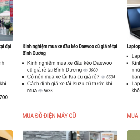
ại đại
Kinh nghiệm mua xe đầu kéo Daewoo cũ giá rẻ tại
Laptop 
Bình Dương
Lap
nh
Kinh nghiệm mua xe đầu kéo Daewoo
Kin
cũ giá rẻ tại Bình Dương
nhữ
3960
Có nên mua xe tải Kia cũ giá rẻ?
bạ
6634
khi
Cách định giá xe tải Isuzu cũ trước khi
Lap
mua
kh
5635
H700
MUA ĐỒ ĐIỆN MÁY CŨ
MUA 