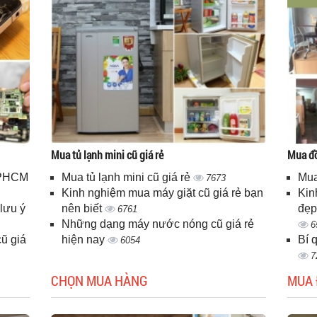
Mua tủ lạnh mini cũ giá rẻ
Mua đồ
 TPHCM
Mua tủ lạnh mini cũ giá rẻ
Mua
7673
Kinh nghiệm mua máy giặt cũ giá rẻ bạn
Kin
lưu ý
nên biết
đẹp
6761
Những dạng máy nước nóng cũ giá rẻ
6
ũ giá
hiện nay
Bí 
6054
7
CHỌN MUA HÀNG
MUA 