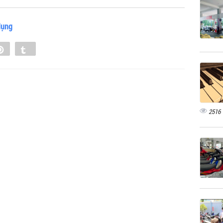
dụng
e
Pin
Tumblr
0
2516