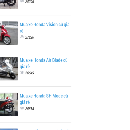
28296
Mua xe Honda Vision cũ giá
rẻ
27226
Mua xe Honda Air Blade cũ
giá rẻ
26649
Mua xe Honda SH Mode cũ
giá rẻ
25818