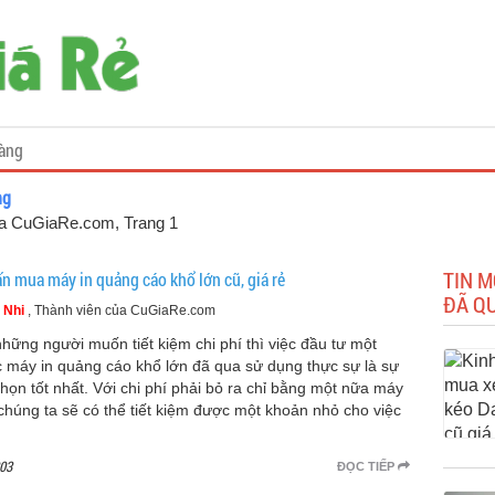
àng
ng
của CuGiaRe.com
, Trang 1
TIN M
ấn mua máy in quảng cáo khổ lớn cũ, giá rẻ
ĐÃ Q
 Nhi
, Thành viên của CuGiaRe.com
những người muốn tiết kiệm chi phí thì việc đầu tư một
c máy in quảng cáo khổ lớn đã qua sử dụng thực sự là sự
chọn tốt nhất. Với chi phí phải bỏ ra chỉ bằng một nữa máy
chúng ta sẽ có thể tiết kiệm được một khoản nhỏ cho việc
03
ĐỌC TIẾP