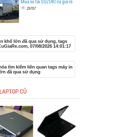
Mua xe tải SUZUKI cũ giá rẻ
25757
in khổ lớn đã qua sử dụng, tags
CuGiaRe.com, 07/08/2026 14:01:17
óa tìm kiếm liên quan tags máy in
lớn đã qua sử dụng
LAPTOP CŨ