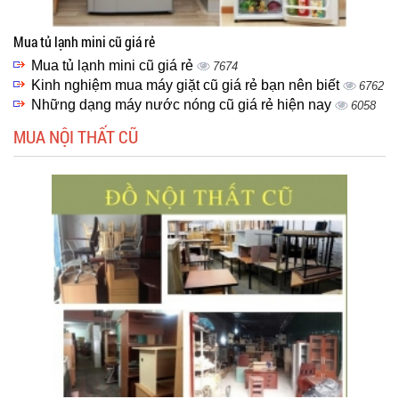
Mua tủ lạnh mini cũ giá rẻ
Mua tủ lạnh mini cũ giá rẻ
7674
Kinh nghiệm mua máy giặt cũ giá rẻ bạn nên biết
6762
Những dạng máy nước nóng cũ giá rẻ hiện nay
6058
MUA NỘI THẤT CŨ