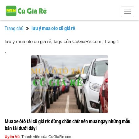
Togg
navig
Trang chủ
lưu ý mua oto cũ giá rẻ
lưu ý mua oto cũ giá rẻ, tags của CuGiaRe.com
, Trang 1
.
Mua xe ôtô tải cũ giá rẻ: đừng chần chừ nên mua ngay những mẫu
bán tải dưới đây!
Uyên Vũ
, Thành viên của CuGiaRe.com