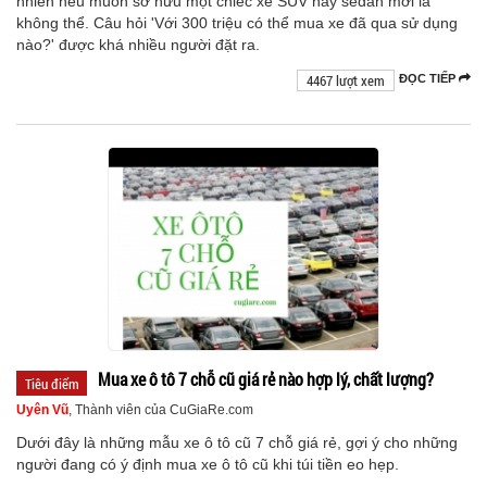
nhiên nếu muốn sở hữu một chiếc xe SUV hay sedan mới là
không thể. Câu hỏi 'Với 300 triệu có thể mua xe đã qua sử dụng
nào?' được khá nhiều người đặt ra.
4467 lượt xem
ĐỌC TIẾP
Mua xe ô tô 7 chỗ cũ giá rẻ nào hợp lý, chất lượng?
Tiêu điểm
Uyên Vũ
, Thành viên của CuGiaRe.com
Dưới đây là những mẫu xe ô tô cũ 7 chỗ giá rẻ, gợi ý cho những
người đang có ý định mua xe ô tô cũ khi túi tiền eo hẹp.