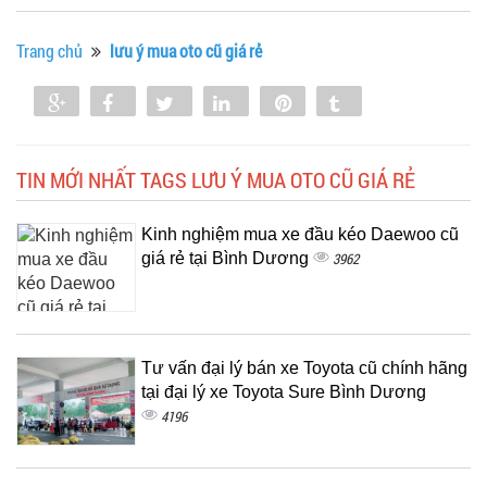
Trang chủ
lưu ý mua oto cũ giá rẻ
Share
Share
Tweet
Share
Pin
Tumblr
0
TIN MỚI NHẤT TAGS LƯU Ý MUA OTO CŨ GIÁ RẺ
Kinh nghiệm mua xe đầu kéo Daewoo cũ
giá rẻ tại Bình Dương
3962
Tư vấn đại lý bán xe Toyota cũ chính hãng
tại đại lý xe Toyota Sure Bình Dương
4196