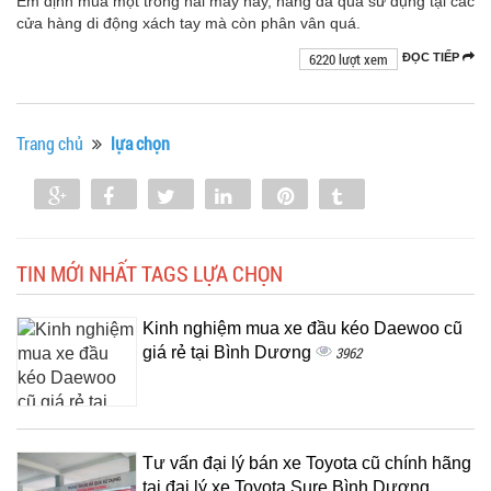
Em định mua một trong hai máy này, hàng đã qua sử dụng tại các
cửa hàng di động xách tay mà còn phân vân quá.
6220 lượt xem
ĐỌC TIẾP
Trang chủ
lựa chọn
Share
Share
Tweet
Share
Pin
Tumblr
0
TIN MỚI NHẤT TAGS LỰA CHỌN
Kinh nghiệm mua xe đầu kéo Daewoo cũ
giá rẻ tại Bình Dương
3962
Tư vấn đại lý bán xe Toyota cũ chính hãng
tại đại lý xe Toyota Sure Bình Dương