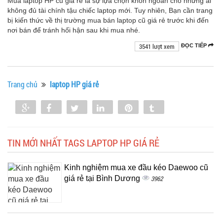
Mua laptop HP cũ giá rẻ là sự lựa chọn khôn ngoan cho những ai
không đủ tài chính tậu chiếc laptop mới. Tuy nhiên, Bạn cần trang
bị kiến thức về thị trường mua bán laptop cũ giá rẻ trước khi đến
nơi bán để tránh hối hận sau khi mua nhé.
3541 lượt xem
ĐỌC TIẾP
Trang chủ
laptop HP giá rẻ
Share
Share
Tweet
Share
Pin
Tumblr
0
TIN MỚI NHẤT TAGS LAPTOP HP GIÁ RẺ
Kinh nghiệm mua xe đầu kéo Daewoo cũ
giá rẻ tại Bình Dương
3962