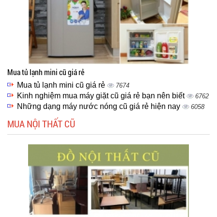
Mua tủ lạnh mini cũ giá rẻ
Mua tủ lạnh mini cũ giá rẻ
7674
Kinh nghiệm mua máy giặt cũ giá rẻ bạn nên biết
6762
Những dạng máy nước nóng cũ giá rẻ hiện nay
6058
MUA NỘI THẤT CŨ