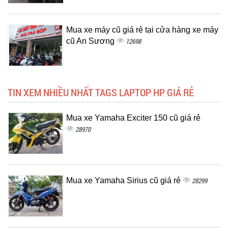
Mua xe máy cũ giá rẻ tại cửa hàng xe máy
cũ An Sương
12698
TIN XEM NHIỀU NHẤT TAGS LAPTOP HP GIÁ RẺ
Mua xe Yamaha Exciter 150 cũ giá rẻ
28970
Mua xe Yamaha Sirius cũ giá rẻ
28299