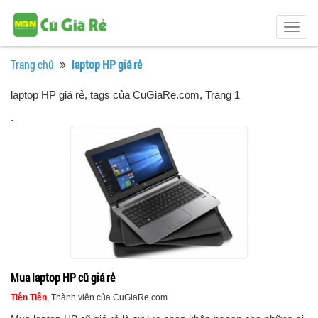
Togg
navig
Trang chủ
laptop HP giá rẻ
laptop HP giá rẻ, tags của CuGiaRe.com
, Trang 1
.
Mua laptop HP cũ giá rẻ
Tiên Tiên
, Thành viên của CuGiaRe.com