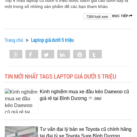
Top 4 mẫu laptop cũ dưới 5 triệu được đánh giá cao dưới đây là
một trong số những sản phẩm để các bạn tham khảo.
7309 lượt xem
ĐỌC TIẾP
Trang chủ
Laptop giá dưới 5 triệu
Share
Share
Tweet
Share
Pin
Tumblr
0
TIN MỚI NHẤT TAGS LAPTOP GIÁ DƯỚI 5 TRIỆU
Kinh nghiệm mua xe đầu kéo Daewoo cũ
giá rẻ tại Bình Dương
3960
Tư vấn đại lý bán xe Toyota cũ chính hãng
tại đại lý xe Toyota Sure Bình Dương