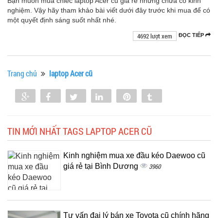
Bạn muốn mua chiếc laptop Acer cũ giá rẻ nhưng chưa có kinh
nghiệm. Vậy hãy tham khảo bài viết dưới đây trước khi mua để có
một quyết định sáng suốt nhất nhé.
4692 lượt xem
ĐỌC TIẾP
Trang chủ
laptop Acer cũ
Share
Share
Tweet
Share
Pin
Tumblr
0
TIN MỚI NHẤT TAGS LAPTOP ACER CŨ
Kinh nghiệm mua xe đầu kéo Daewoo cũ
giá rẻ tại Bình Dương
3960
Tư vấn đại lý bán xe Toyota cũ chính hãng