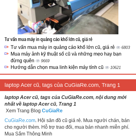
Tư vấn mua máy in quảng cáo khổ lớn cũ, giá rẻ
Tư vấn mua máy in quảng cáo khổ lớn cũ, giá rẻ
6803
Mua máy ảnh kỹ thuật số cũ và những mẹo hay bạn
đừng quên
9669
Hướng dẫn chọn mua linh kiện máy tính cũ
10621
laptop Acer cũ, tags của CuGiaRe.com, Trang 1
laptop Acer cũ, tags của CuGiaRe.com, nội dung mới
nhất về laptop Acer cũ, Trang 1
Xem Trang Blog
CuGiaRe
CuGiaRe.com
. Hội săn đồ cũ giá rẻ. Mua người chán, bán
cho người thèm. Hỗ trợ trao đổi, mua bán nhanh miễn phí.
Mua Sắm Thông Minh