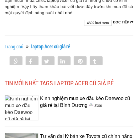
Bạn muốn mua chiếc laptop Acer cũ giá rẻ nhưng chưa có kinh
nghiệm. Vậy hãy tham khảo bài viết dưới đây trước khi mua để có
một quyết định sáng suốt nhất nhé.
4692 lượt xem
ĐỌC TIẾP
Trang chủ
laptop Acer cũ giá rẻ
Share
Share
Tweet
Share
Pin
Tumblr
0
TIN MỚI NHẤT TAGS LAPTOP ACER CŨ GIÁ RẺ
Kinh nghiệm mua xe đầu kéo Daewoo cũ
giá rẻ tại Bình Dương
3960
Tư vấn đại lý bán xe Toyota cũ chính hãng