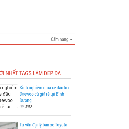
Cẩm nang
ỚI NHẤT TAGS LÀM ĐẸP DA
Kinh nghiệm mua xe đầu kéo
Daewoo cũ giá rẻ tại Bình
Dương
3962
Tư vấn đại lý bán xe Toyota