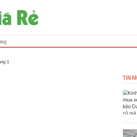
àng
ang 1
TIN M