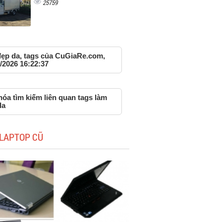
25759
đẹp da, tags của CuGiaRe.com,
/2026 16:22:37
óa tìm kiếm liên quan tags làm
da
LAPTOP CŨ