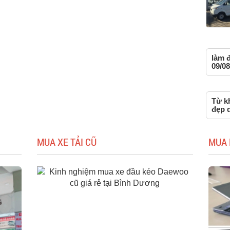
làm 
09/08
Từ kh
đẹp 
MUA XE TẢI CŨ
MUA 