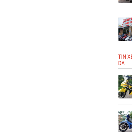
TIN X
DA