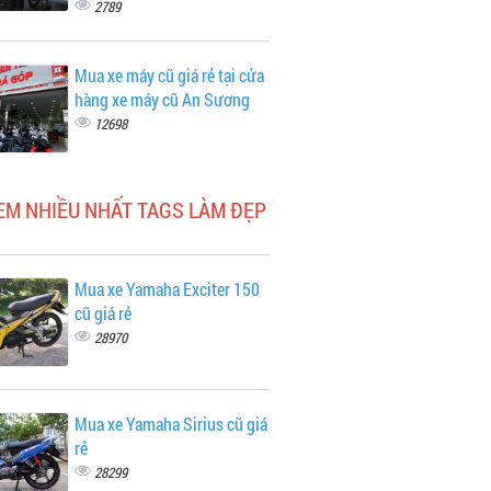
2789
Mua xe máy cũ giá rẻ tại cửa
hàng xe máy cũ An Sương
12698
EM NHIỀU NHẤT TAGS LÀM ĐẸP
Mua xe Yamaha Exciter 150
cũ giá rẻ
28970
Mua xe Yamaha Sirius cũ giá
rẻ
28299