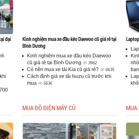
ại đại
Kinh nghiệm mua xe đầu kéo Daewoo cũ giá rẻ tại
Laptop 
Bình Dương
Lap
nh
Kinh nghiệm mua xe đầu kéo Daewoo
Kin
cũ giá rẻ tại Bình Dương
nhữ
3962
Có nên mua xe tải Kia cũ giá rẻ?
bạ
6635
khi
Cách định giá xe tải Isuzu cũ trước khi
Lap
mua
kh
5636
H700
MUA ĐỒ ĐIỆN MÁY CŨ
MUA 