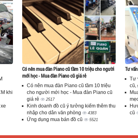
Có nên mua đàn Piano cũ tầm 10 triệu cho người
Tư vấn
mới học - Mua đàn Piano cũ giá rẻ
M
Tư 
Có nên mua đàn Piano cũ tầm 10 triệu
cũ,
CM khi
cho người mới học - Mua đàn Piano cũ
Mua
giá rẻ
mẹo
2517
 xe
Kinh doanh đồ cũ ý tưởng kiểm thêm thu
Hướ
nhập cho dân văn phòng
cũ
4383
Ứng dụng mua bán đồ cũ
5521