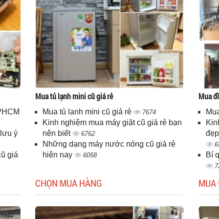
Mua tủ lạnh mini cũ giá rẻ
Mua đồ
 TPHCM
Mua tủ lạnh mini cũ giá rẻ
Mua
7674
Kinh nghiệm mua máy giặt cũ giá rẻ bạn
Kin
lưu ý
nên biết
đẹp
6762
Những dạng máy nước nóng cũ giá rẻ
6
ũ giá
hiện nay
Bí 
6058
7
CHỌN MUA HÀNG
MUA 