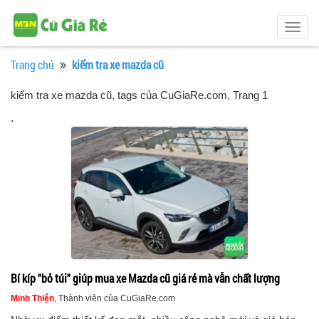
Togg
navig
Trang chủ
kiểm tra xe mazda cũ
kiểm tra xe mazda cũ, tags của CuGiaRe.com
, Trang 1
.
Bí kíp "bỏ túi" giúp mua xe Mazda cũ giá rẻ mà vẫn chất lượng
Minh Thiện
, Thành viên của CuGiaRe.com