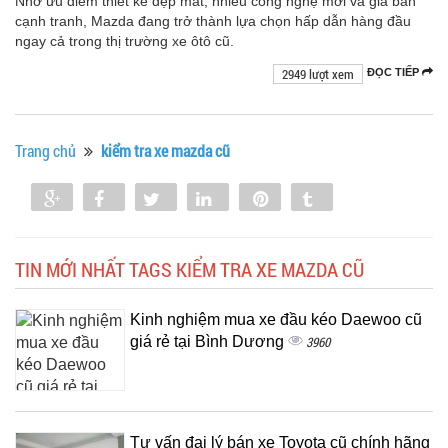
Nhờ ưu điểm thiết kế đẹp mắt, nhiều công nghệ mới và giá bán
cạnh tranh, Mazda đang trở thành lựa chọn hấp dẫn hàng đầu
ngay cả trong thị trường xe ôtô cũ.
2949 lượt xem
ĐỌC TIẾP
Trang chủ
kiểm tra xe mazda cũ
Share
Share
Tweet
Share
Pin
Tumblr
0
TIN MỚI NHẤT TAGS KIỂM TRA XE MAZDA CŨ
Kinh nghiệm mua xe đầu kéo Daewoo cũ
giá rẻ tại Bình Dương
3960
Tư vấn đại lý bán xe Toyota cũ chính hãng