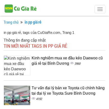
Togg
navig
Trang chủ
in pp giá rẻ
in pp giá rẻ, tags của CuGiaRe.com
, Trang 1
Thông tin đang cập nhật
TIN MỚI NHẤT TAGS IN PP GIÁ RẺ
Kinh nghiệm mua xe đầu kéo Daewoo cũ
giá rẻ tại Bình Dương
3960
Tư vấn đại lý bán xe Toyota cũ chính hãng
tại đại lý xe Toyota Sure Bình Dương
4192