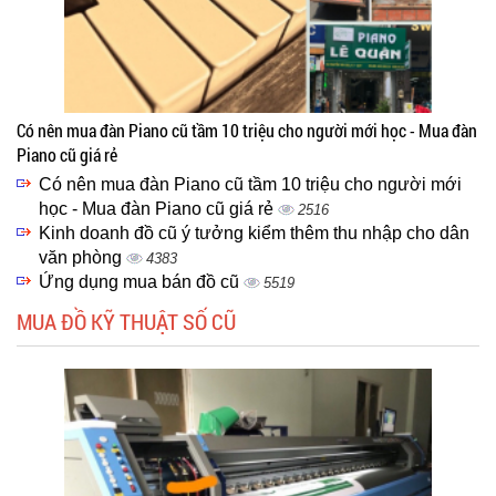
Có nên mua đàn Piano cũ tầm 10 triệu cho người mới học - Mua đàn
Piano cũ giá rẻ
Có nên mua đàn Piano cũ tầm 10 triệu cho người mới
học - Mua đàn Piano cũ giá rẻ
2516
Kinh doanh đồ cũ ý tưởng kiểm thêm thu nhập cho dân
văn phòng
4383
Ứng dụng mua bán đồ cũ
5519
MUA ĐỒ KỸ THUẬT SỐ CŨ