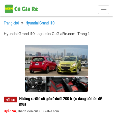
Togg
navig
Trang chủ
Hyundai Grand i10
Hyundai Grand i10, tags của CuGiaRe.com
, Trang 1
.
Những xe ôtô cũ giá rẻ dưới 200 triệu đáng bỏ tiền để
Nổi bật
mua
Uyên Vũ
, Thành viên của CuGiaRe.com