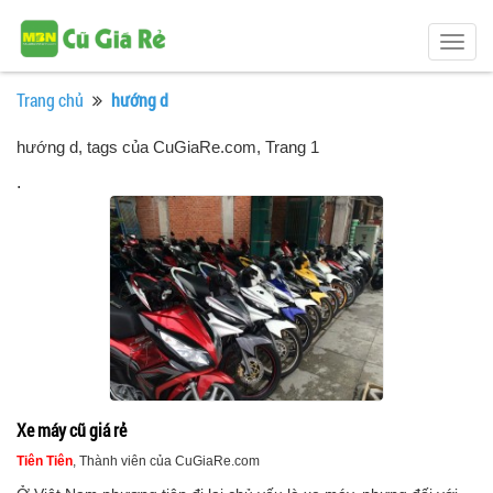
Togg
navig
Trang chủ
hướng d
hướng d, tags của CuGiaRe.com
, Trang 1
.
Xe máy cũ giá rẻ
Tiên Tiên
, Thành viên của CuGiaRe.com