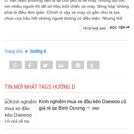
Ở Việt Nam phương tiện đi lại chủ yếu là xe máy, nhưng đối với
với nhiều người thì để sở hữu một chiếc xe máy 'đóng hộp' không
phải là điều đơn giản. Chính vì vậy xe máy cũ gần như là lựa
chọn của hầu hết những người không có điều kiện. Nhưng thế
14133 lượt xem
ĐỌC TIẾP
Trang chủ
hướng d
Share
Share
Tweet
Share
Pin
Tumblr
0
TIN MỚI NHẤT TAGS HƯỚNG D
Kinh nghiệm mua xe đầu kéo Daewoo cũ
giá rẻ tại Bình Dương
3960