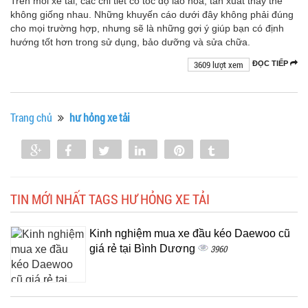
Trên mỗi xe tải, các chi tiết có tốc độ lão hóa, tần xuất thay thế
không giống nhau. Những khuyến cáo dưới đây không phải đúng
cho mọi trường hợp, nhưng sẽ là những gợi ý giúp bạn có định
hướng tốt hơn trong sử dụng, bảo dưỡng và sửa chữa.
3609 lượt xem
ĐỌC TIẾP
Trang chủ
hư hỏng xe tải
Share
Share
Tweet
Share
Pin
Tumblr
0
TIN MỚI NHẤT TAGS HƯ HỎNG XE TẢI
Kinh nghiệm mua xe đầu kéo Daewoo cũ
giá rẻ tại Bình Dương
3960