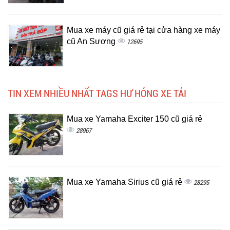
Mua xe máy cũ giá rẻ tại cửa hàng xe máy
cũ An Sương
12695
TIN XEM NHIỀU NHẤT TAGS HƯ HỎNG XE TẢI
Mua xe Yamaha Exciter 150 cũ giá rẻ
28967
Mua xe Yamaha Sirius cũ giá rẻ
28295