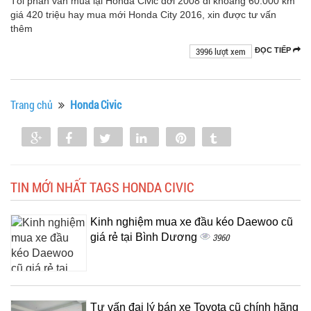
Tôi phân vân mua lại Honda Civic đời 2008 đi khoảng 60.000 km
giá 420 triệu hay mua mới Honda City 2016, xin được tư vấn
thêm
3996 lượt xem
ĐỌC TIẾP
Trang chủ
Honda Civic
Share
Share
Tweet
Share
Pin
Tumblr
0
TIN MỚI NHẤT TAGS HONDA CIVIC
Kinh nghiệm mua xe đầu kéo Daewoo cũ
giá rẻ tại Bình Dương
3960
Tư vấn đại lý bán xe Toyota cũ chính hãng