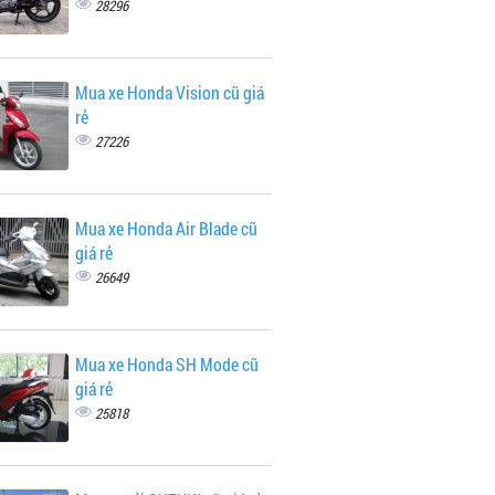
28296
Mua xe Honda Vision cũ giá
rẻ
27226
Mua xe Honda Air Blade cũ
giá rẻ
26649
Mua xe Honda SH Mode cũ
giá rẻ
25818