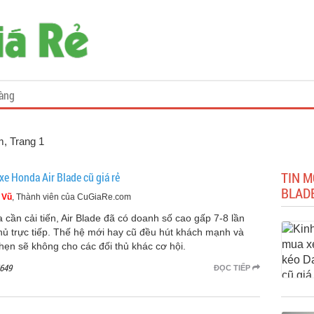
àng
m
, Trang 1
TIN M
xe Honda Air Blade cũ giá rẻ
BLAD
 Vũ
, Thành viên của CuGiaRe.com
 cần cải tiến, Air Blade đã có doanh số cao gấp 7-8 lần
thủ trực tiếp. Thế hệ mới hay cũ đều hút khách mạnh và
hẹn sẽ không cho các đối thủ khác cơ hội.
649
ĐỌC TIẾP