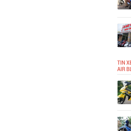
TIN 
AIR B