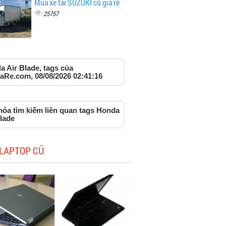
Mua xe tải SUZUKI cũ giá rẻ
25757
 Air Blade, tags của
aRe.com, 08/08/2026 02:41:16
hóa tìm kiếm liên quan tags Honda
lade
LAPTOP CŨ