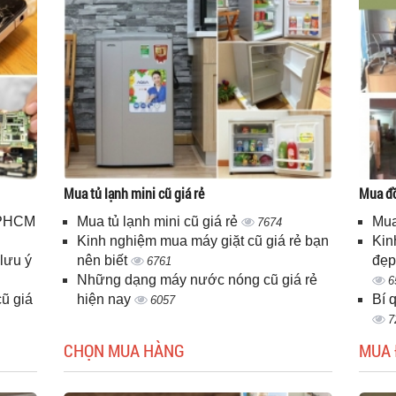
Mua tủ lạnh mini cũ giá rẻ
Mua đồ
 TPHCM
Mua tủ lạnh mini cũ giá rẻ
Mua
7674
Kinh nghiệm mua máy giặt cũ giá rẻ bạn
Kin
lưu ý
nên biết
đẹp
6761
Những dạng máy nước nóng cũ giá rẻ
6
ũ giá
hiện nay
Bí 
6057
7
CHỌN MUA HÀNG
MUA 