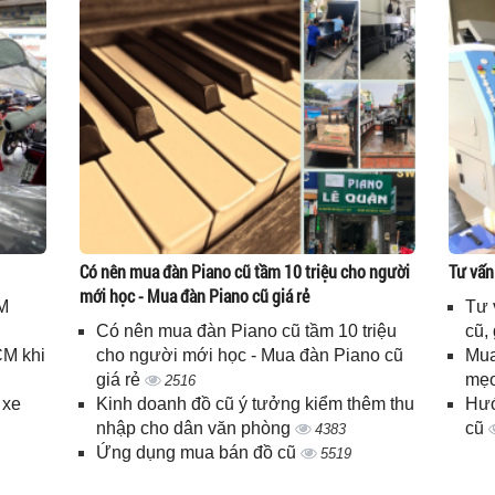
Có nên mua đàn Piano cũ tầm 10 triệu cho người
Tư vấn
mới học - Mua đàn Piano cũ giá rẻ
M
Tư 
Có nên mua đàn Piano cũ tầm 10 triệu
cũ,
CM khi
cho người mới học - Mua đàn Piano cũ
Mua
giá rẻ
mẹo
2516
 xe
Kinh doanh đồ cũ ý tưởng kiểm thêm thu
Hướ
nhập cho dân văn phòng
cũ
4383
Ứng dụng mua bán đồ cũ
5519