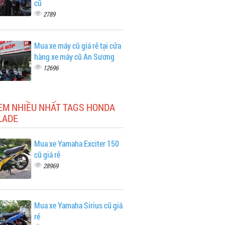
cũ
2789
Mua xe máy cũ giá rẻ tại cửa
hàng xe máy cũ An Sương
12696
XEM NHIỀU NHẤT TAGS HONDA
LADE
Mua xe Yamaha Exciter 150
cũ giá rẻ
28969
Mua xe Yamaha Sirius cũ giá
rẻ