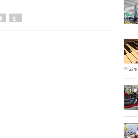
e
Pin
Tumblr
0
2516