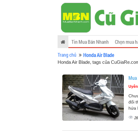
Tin Mua Bán Nhanh
Chọn mua h
Trang chủ
Honda Air Blade
Honda Air Blade, tags của CuGiaRe.co
Mua 
Uyên
Chưa
đối 
hứa 
26