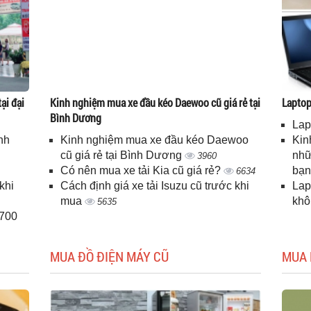
ại đại
Kinh nghiệm mua xe đầu kéo Daewoo cũ giá rẻ tại
Laptop 
Bình Dương
Lap
nh
Kinh nghiệm mua xe đầu kéo Daewoo
Kin
cũ giá rẻ tại Bình Dương
nhữ
3960
Có nên mua xe tải Kia cũ giá rẻ?
bạ
6634
khi
Cách định giá xe tải Isuzu cũ trước khi
Lap
mua
kh
5635
H700
MUA ĐỒ ĐIỆN MÁY CŨ
MUA 