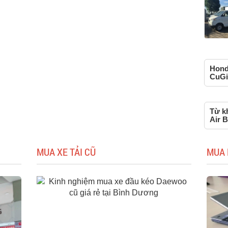
Honda
CuGi
Từ k
Air B
MUA XE TẢI CŨ
MUA 