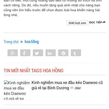
Bạn có biết, mỗi cung hoàng đạo đều có những sở thích và tính
cách riêng. Do đó, nếu muốn tặng quà sinh nhật cho nàng bạn
cũng nên tìm hiểu trước để chọn được loài hoa khiến nàng hài
lòng nhé.
5040 lượt xem
ĐỌC TIẾP
Trang chủ
hoa hồng
Share
Share
Tweet
Share
Pin
Tumblr
0
TIN MỚI NHẤT TAGS HOA HỒNG
Kinh nghiệm mua xe đầu kéo Daewoo cũ
giá rẻ tại Bình Dương
3960