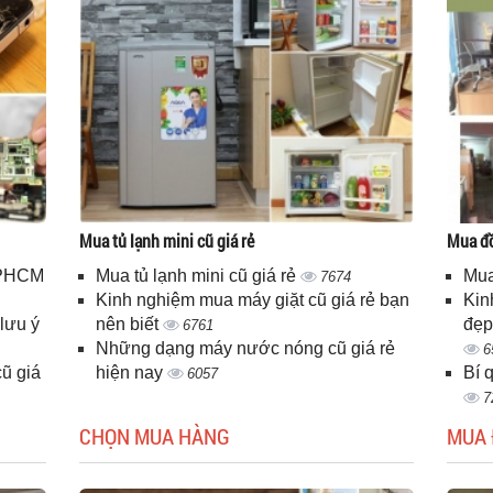
Mua tủ lạnh mini cũ giá rẻ
Mua đồ
 TPHCM
Mua tủ lạnh mini cũ giá rẻ
Mua
7674
Kinh nghiệm mua máy giặt cũ giá rẻ bạn
Kin
lưu ý
nên biết
đẹp
6761
Những dạng máy nước nóng cũ giá rẻ
6
ũ giá
hiện nay
Bí 
6057
7
CHỌN MUA HÀNG
MUA 