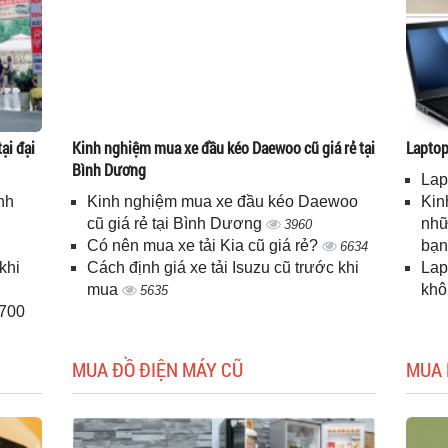
ại đại
Kinh nghiệm mua xe đầu kéo Daewoo cũ giá rẻ tại
Laptop 
Bình Dương
Lap
nh
Kinh nghiệm mua xe đầu kéo Daewoo
Kin
cũ giá rẻ tại Bình Dương
nhữ
3960
Có nên mua xe tải Kia cũ giá rẻ?
bạ
6634
khi
Cách định giá xe tải Isuzu cũ trước khi
Lap
mua
kh
5635
H700
MUA ĐỒ ĐIỆN MÁY CŨ
MUA 