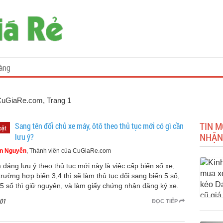
àng
 CuGiaRe.com
, Trang 1
TIN M
Sang tên đổi chủ xe máy, ôtô theo thủ tục mới có gì cần
bật
NHẬN
lưu ý?
n Nguyễn
, Thành viên của CuGiaRe.com
 đáng lưu ý theo thủ tục mới này là việc cấp biển số xe,
trường hợp biển 3,4 thì sẽ làm thủ tục đổi sang biển 5 số,
 5 số thì giữ nguyên, và làm giấy chứng nhận đăng ký xe.
01
ĐỌC TIẾP