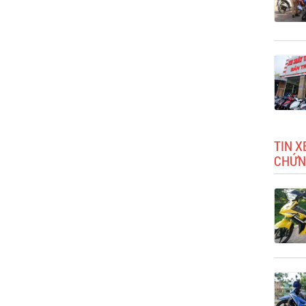
TIN X
CHỨN