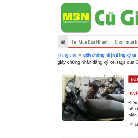
Tin Mua Bán Nhanh
Chọn mua h
Trang chủ
giấy chứng nhận đăng ký xe
giấy chứng nhận đăng ký xe, tags của
Nổi 
Huyề
Điểm
nếu 
biển
43