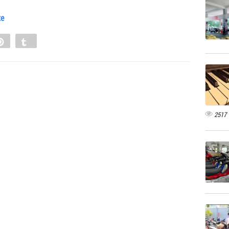
xe
e
Pin
Tumblr
0
2517