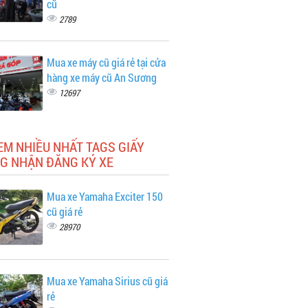
cũ
2789
Mua xe máy cũ giá rẻ tại cửa
hàng xe máy cũ An Sương
12697
EM NHIỀU NHẤT TAGS GIẤY
G NHẬN ĐĂNG KÝ XE
Mua xe Yamaha Exciter 150
cũ giá rẻ
28970
Mua xe Yamaha Sirius cũ giá
rẻ