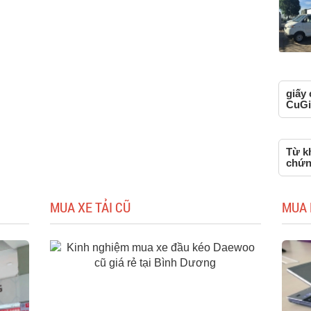
giấy
CuGi
Từ kh
chứn
MUA XE TẢI CŨ
MUA 