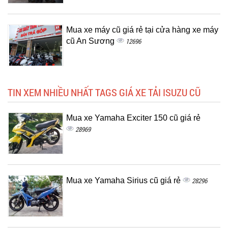
Mua xe máy cũ giá rẻ tại cửa hàng xe máy
cũ An Sương
12696
TIN XEM NHIỀU NHẤT TAGS GIÁ XE TẢI ISUZU CŨ
Mua xe Yamaha Exciter 150 cũ giá rẻ
28969
Mua xe Yamaha Sirius cũ giá rẻ
28296