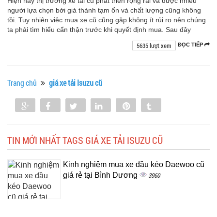
Hiện nay thị trường xe tải cũ phát triển rộng rãi và được nhiều
người lựa chọn bởi giá thành tạm ổn và chất lượng cũng không
tồi. Tuy nhiên việc mua xe cũ cũng gặp không ít rủi ro nên chúng
ta phải tìm hiểu cẩn thận trước khi quyết định mua. Sau đây
5635 lượt xem
ĐỌC TIẾP
Trang chủ
giá xe tải Isuzu cũ
Share
Share
Tweet
Share
Pin
Tumblr
0
TIN MỚI NHẤT TAGS GIÁ XE TẢI ISUZU CŨ
Kinh nghiệm mua xe đầu kéo Daewoo cũ
giá rẻ tại Bình Dương
3960