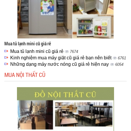
Mua tủ lạnh mini cũ giá rẻ
Mua tủ lạnh mini cũ giá rẻ
7674
Kinh nghiệm mua máy giặt cũ giá rẻ bạn nên biết
6761
Những dạng máy nước nóng cũ giá rẻ hiện nay
6054
MUA NỘI THẤT CŨ