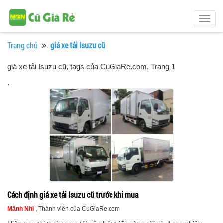
Togg
navig
Trang chủ
giá xe tải Isuzu cũ
giá xe tải Isuzu cũ, tags của CuGiaRe.com
, Trang 1
.
Cách định giá xe tải Isuzu cũ trước khi mua
Mãnh Nhi
, Thành viên của CuGiaRe.com