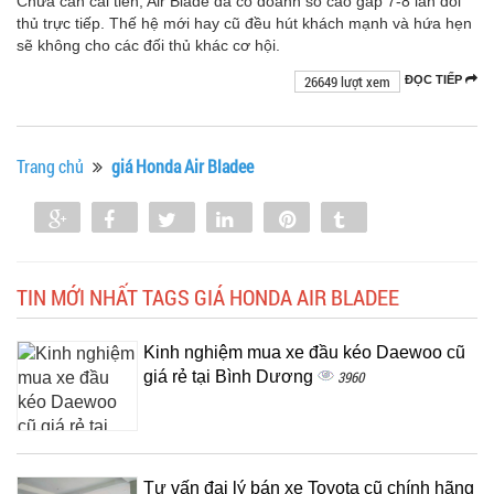
Chưa cần cải tiến, Air Blade đã có doanh số cao gấp 7-8 lần đối
thủ trực tiếp. Thế hệ mới hay cũ đều hút khách mạnh và hứa hẹn
sẽ không cho các đối thủ khác cơ hội.
26649 lượt xem
ĐỌC TIẾP
Trang chủ
giá Honda Air Bladee
Share
Share
Tweet
Share
Pin
Tumblr
0
TIN MỚI NHẤT TAGS GIÁ HONDA AIR BLADEE
Kinh nghiệm mua xe đầu kéo Daewoo cũ
giá rẻ tại Bình Dương
3960
Tư vấn đại lý bán xe Toyota cũ chính hãng