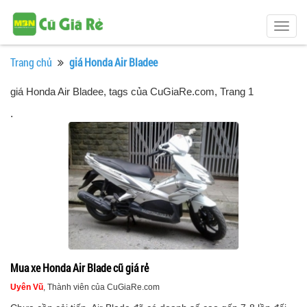
Togg
navig
Trang chủ
giá Honda Air Bladee
giá Honda Air Bladee, tags của CuGiaRe.com
, Trang 1
.
Mua xe Honda Air Blade cũ giá rẻ
Uyên Vũ
, Thành viên của CuGiaRe.com