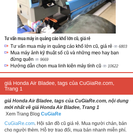
Tư vấn mua máy in quảng cáo khổ lớn cũ, giá rẻ
Tư vấn mua máy in quảng cáo khổ lớn cũ, giá rẻ
6803
Mua máy ảnh kỹ thuật số cũ và những mẹo hay bạn
đừng quên
9669
Hướng dẫn chọn mua linh kiện máy tính cũ
10622
giá Honda Air Bladee, tags của CuGiaRe.com,
Trang 1
giá Honda Air Bladee, tags của CuGiaRe.com, nội dung
mới nhất về giá Honda Air Bladee, Trang 1
Xem Trang Blog
CuGiaRe
CuGiaRe.com
. Hội săn đồ cũ giá rẻ. Mua người chán, bán
cho người thèm. Hỗ trợ trao đổi, mua bán nhanh miễn phí.