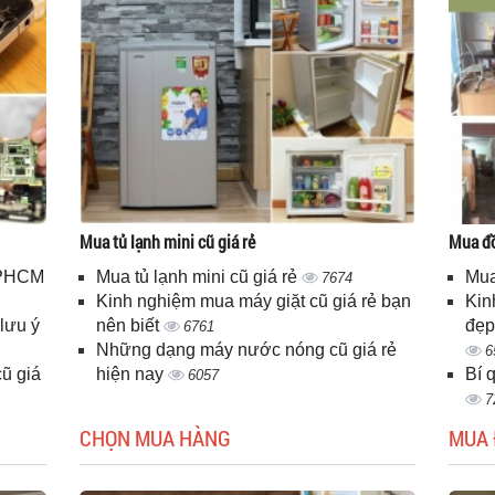
Mua tủ lạnh mini cũ giá rẻ
Mua đồ
 TPHCM
Mua tủ lạnh mini cũ giá rẻ
Mua
7674
Kinh nghiệm mua máy giặt cũ giá rẻ bạn
Kin
lưu ý
nên biết
đẹp
6761
Những dạng máy nước nóng cũ giá rẻ
6
ũ giá
hiện nay
Bí 
6057
7
CHỌN MUA HÀNG
MUA 