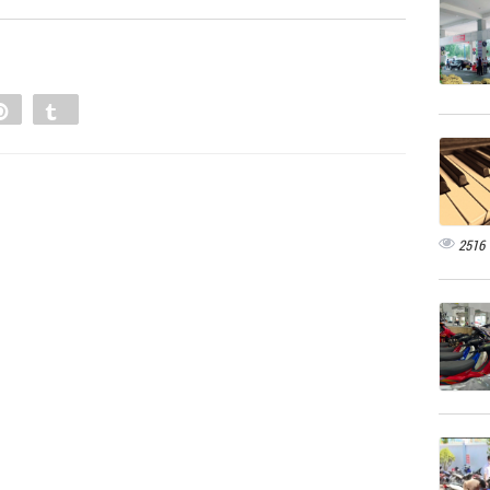
e
Pin
Tumblr
0
2516