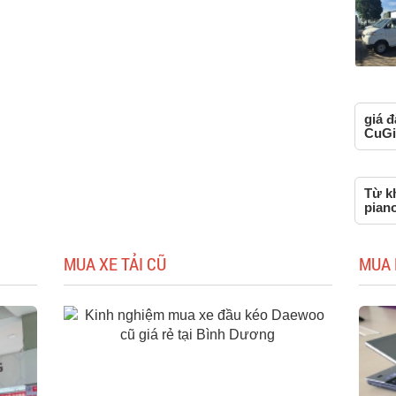
giá đ
CuGi
Từ kh
piano
MUA XE TẢI CŨ
MUA 