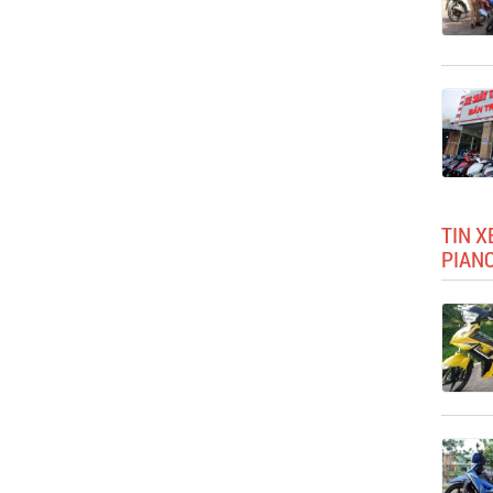
TIN X
PIANO