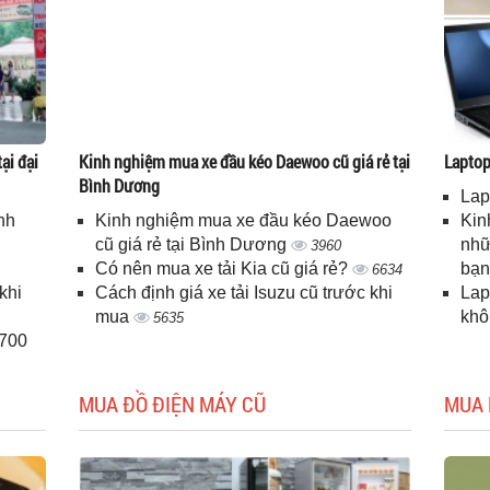
ại đại
Kinh nghiệm mua xe đầu kéo Daewoo cũ giá rẻ tại
Laptop 
Bình Dương
Lap
nh
Kinh nghiệm mua xe đầu kéo Daewoo
Kin
cũ giá rẻ tại Bình Dương
nhữ
3960
Có nên mua xe tải Kia cũ giá rẻ?
bạ
6634
khi
Cách định giá xe tải Isuzu cũ trước khi
Lap
mua
kh
5635
H700
MUA ĐỒ ĐIỆN MÁY CŨ
MUA 