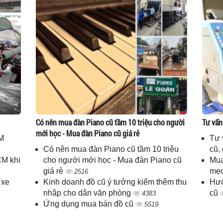
Có nên mua đàn Piano cũ tầm 10 triệu cho người
Tư vấn
mới học - Mua đàn Piano cũ giá rẻ
M
Tư 
Có nên mua đàn Piano cũ tầm 10 triệu
cũ,
CM khi
cho người mới học - Mua đàn Piano cũ
Mua
giá rẻ
mẹo
2516
 xe
Kinh doanh đồ cũ ý tưởng kiểm thêm thu
Hướ
nhập cho dân văn phòng
cũ
4383
Ứng dụng mua bán đồ cũ
5519