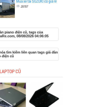
Mua xe tải SUZUKI cũ giá rẻ
25757
àn piano điện cũ, tags của
aRe.com, 08/08/2026 04:06:05
óa tìm kiếm liên quan tags giá đàn
 điện cũ
LAPTOP CŨ