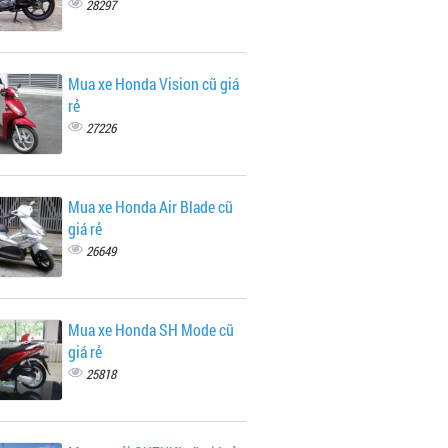
28297
Mua xe Honda Vision cũ giá
rẻ
27226
Mua xe Honda Air Blade cũ
giá rẻ
26649
Mua xe Honda SH Mode cũ
giá rẻ
25818