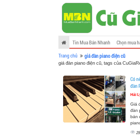
Tin Mua Bán Nhanh
Chọn mua h
Trang chủ
giá đàn piano điện cũ
giá đàn piano điện cũ, tags của CuGia
Có n
đàn P
Hải L
Giá 
đàn 
bán 
pian
25