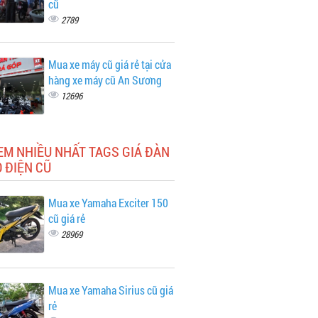
cũ
2789
Mua xe máy cũ giá rẻ tại cửa
hàng xe máy cũ An Sương
12696
EM NHIỀU NHẤT TAGS GIÁ ĐÀN
 ĐIỆN CŨ
Mua xe Yamaha Exciter 150
cũ giá rẻ
28969
Mua xe Yamaha Sirius cũ giá
rẻ