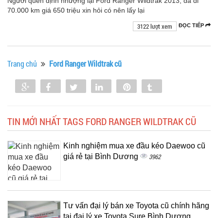
Người quen định nhượng lại Ford Ranger Wildtrak 2013, đã đi
70.000 km giá 650 triệu xin hỏi có nên lấy lại
3122 lượt xem
ĐỌC TIẾP
Trang chủ
Ford Ranger Wildtrak cũ
Share
Share
Tweet
Share
Pin
Tumblr
0
TIN MỚI NHẤT TAGS FORD RANGER WILDTRAK CŨ
Kinh nghiệm mua xe đầu kéo Daewoo cũ
giá rẻ tại Bình Dương
3962
Tư vấn đại lý bán xe Toyota cũ chính hãng
tại đại lý xe Toyota Sure Bình Dương