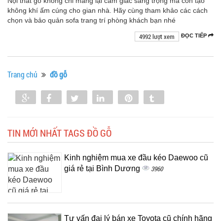
Nội thất gỗ không chỉ mang lại cảm giác sang trọng mà còn tạo
không khí ấm cúng cho gian nhà. Hãy cùng tham khảo các cách
chọn và bảo quản sofa trang trí phòng khách bạn nhé
4992 lượt xem
ĐỌC TIẾP
Trang chủ
đồ gỗ
Share
Share
Tweet
Share
Pin
Tumblr
0
TIN MỚI NHẤT TAGS ĐỒ GỖ
Kinh nghiệm mua xe đầu kéo Daewoo cũ
giá rẻ tại Bình Dương
3960
Tư vấn đại lý bán xe Toyota cũ chính hãng