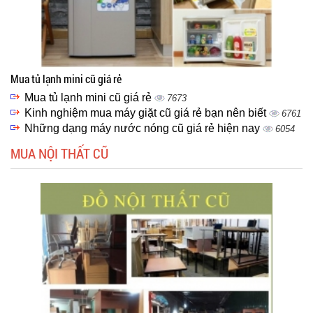
Mua tủ lạnh mini cũ giá rẻ
Mua tủ lạnh mini cũ giá rẻ
7673
Kinh nghiệm mua máy giặt cũ giá rẻ bạn nên biết
6761
Những dạng máy nước nóng cũ giá rẻ hiện nay
6054
MUA NỘI THẤT CŨ