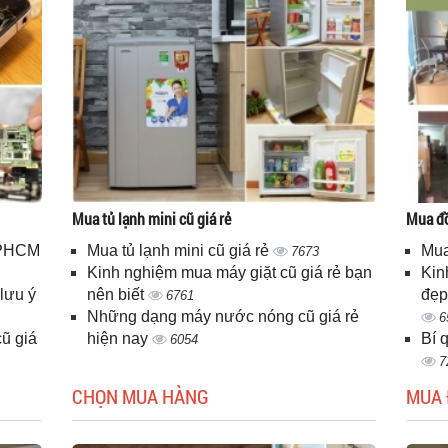
Mua tủ lạnh mini cũ giá rẻ
Mua đồ
 TPHCM
Mua tủ lạnh mini cũ giá rẻ
Mua
7673
Kinh nghiệm mua máy giặt cũ giá rẻ bạn
Kin
lưu ý
nên biết
đẹp
6761
Những dạng máy nước nóng cũ giá rẻ
6
ũ giá
hiện nay
Bí 
6054
7
CHỌN MUA HÀNG
MUA 