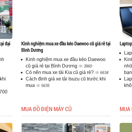
ại đại
Kinh nghiệm mua xe đầu kéo Daewoo cũ giá rẻ tại
Laptop 
Bình Dương
Lap
nh
Kinh nghiệm mua xe đầu kéo Daewoo
Kin
cũ giá rẻ tại Bình Dương
nhữ
3960
Có nên mua xe tải Kia cũ giá rẻ?
bạ
6634
khi
Cách định giá xe tải Isuzu cũ trước khi
Lap
mua
kh
5635
H700
MUA ĐỒ ĐIỆN MÁY CŨ
MUA 