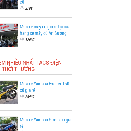
cũ
2789
Mua xe máy cũ giá rẻ tại cửa
hàng xe máy cũ An Sương
12696
EM NHIỀU NHẤT TAGS ĐIỆN
I THỜI THƯỢNG
Mua xe Yamaha Exciter 150
cũ giá rẻ
28969
Mua xe Yamaha Sirius cũ giá
rẻ