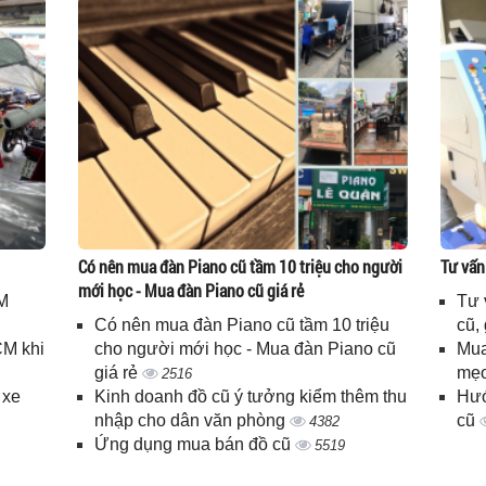
Có nên mua đàn Piano cũ tầm 10 triệu cho người
Tư vấn
mới học - Mua đàn Piano cũ giá rẻ
M
Tư 
Có nên mua đàn Piano cũ tầm 10 triệu
cũ,
CM khi
cho người mới học - Mua đàn Piano cũ
Mua
giá rẻ
mẹo
2516
 xe
Kinh doanh đồ cũ ý tưởng kiểm thêm thu
Hướ
nhập cho dân văn phòng
cũ
4382
Ứng dụng mua bán đồ cũ
5519