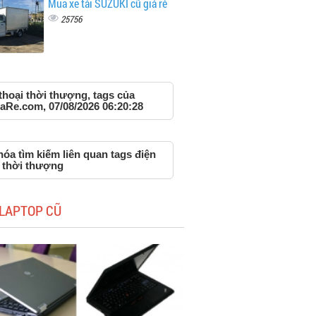
Mua xe tải SUZUKI cũ giá rẻ
25756
thoại thời thượng, tags của
aRe.com, 07/08/2026 06:20:28
óa tìm kiếm liên quan tags điện
i thời thượng
LAPTOP CŨ