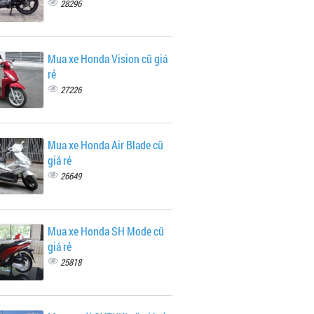
28296
Mua xe Honda Vision cũ giá
rẻ
27226
Mua xe Honda Air Blade cũ
giá rẻ
26649
Mua xe Honda SH Mode cũ
giá rẻ
25818