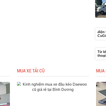
điện 
CuGi
Từ kh
thoạ
MUA XE TẢI CŨ
MUA 