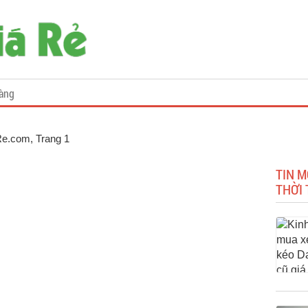
àng
aRe.com
, Trang 1
TIN M
THỜI