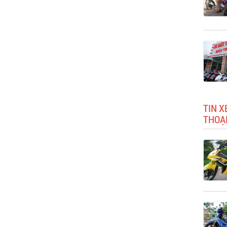
TIN X
THOẠ