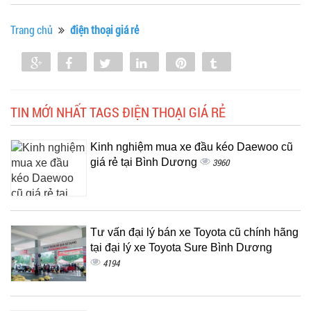
Trang chủ
điện thoại giá rẻ
Share
Share
Tweet
Share
Pin
Tumblr
0
TIN MỚI NHẤT TAGS ĐIỆN THOẠI GIÁ RẺ
Kinh nghiệm mua xe đầu kéo Daewoo cũ
giá rẻ tại Bình Dương
3960
Tư vấn đại lý bán xe Toyota cũ chính hãng
tại đại lý xe Toyota Sure Bình Dương
4194