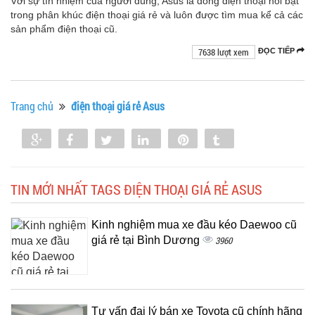
Với sự tín nhiệm của người dùng, Asus là dòng điện thoại nổi bật
trong phân khúc điện thoại giá rẻ và luôn được tìm mua kể cả các
sản phẩm điện thoại cũ.
7638 lượt xem
ĐỌC TIẾP
Trang chủ
điện thoại giá rẻ Asus
Share
Share
Tweet
Share
Pin
Tumblr
0
TIN MỚI NHẤT TAGS ĐIỆN THOẠI GIÁ RẺ ASUS
Kinh nghiệm mua xe đầu kéo Daewoo cũ
giá rẻ tại Bình Dương
3960
Tư vấn đại lý bán xe Toyota cũ chính hãng