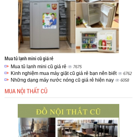
Mua tủ lạnh mini cũ giá rẻ
Mua tủ lạnh mini cũ giá rẻ
7675
Kinh nghiệm mua máy giặt cũ giá rẻ bạn nên biết
6762
Những dạng máy nước nóng cũ giá rẻ hiện nay
6058
MUA NỘI THẤT CŨ