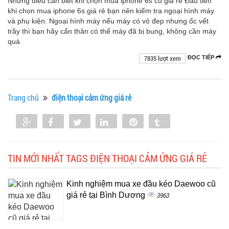
Những điều cần biết khi chọn mua iphone 6s cũ giá rẻ Đầu tiên
khi chọn mua iphone 6s giá rẻ bạn nên kiểm tra ngoại hình máy
và phụ kiện: Ngoại hình máy nếu máy có vỏ đep nhưng ốc vết
trầy thì bạn hãy cẩn thân có thể máy đã bị bung, không cần máy
quá
7835 lượt xem
ĐỌC TIẾP
Trang chủ
điện thoại cảm ứng giá rẻ
Share
Share
Tweet
Share
Pin
Tumblr
0
TIN MỚI NHẤT TAGS ĐIỆN THOẠI CẢM ỨNG GIÁ RẺ
Kinh nghiệm mua xe đầu kéo Daewoo cũ
giá rẻ tại Bình Dương
3963