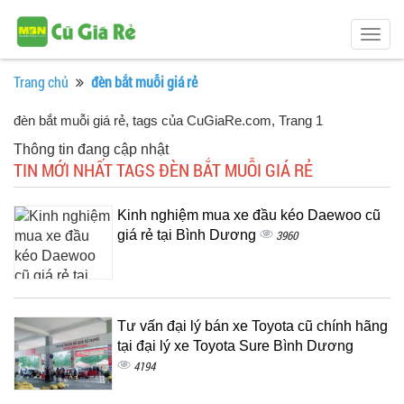
Togg
navig
Trang chủ
đèn bắt muỗi giá rẻ
đèn bắt muỗi giá rẻ, tags của CuGiaRe.com
, Trang 1
Thông tin đang cập nhật
TIN MỚI NHẤT TAGS ĐÈN BẮT MUỖI GIÁ RẺ
Kinh nghiệm mua xe đầu kéo Daewoo cũ
giá rẻ tại Bình Dương
3960
Tư vấn đại lý bán xe Toyota cũ chính hãng
tại đại lý xe Toyota Sure Bình Dương
4194