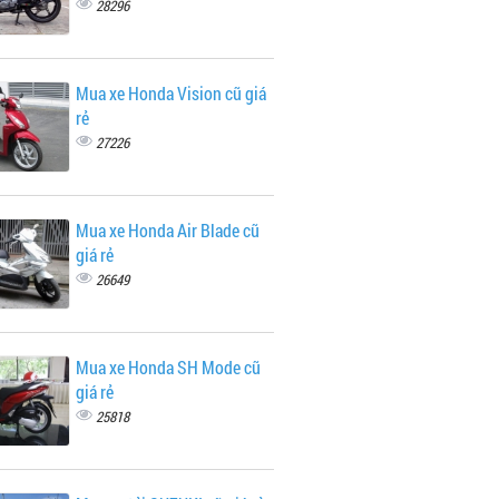
28296
Mua xe Honda Vision cũ giá
rẻ
27226
Mua xe Honda Air Blade cũ
giá rẻ
26649
Mua xe Honda SH Mode cũ
giá rẻ
25818