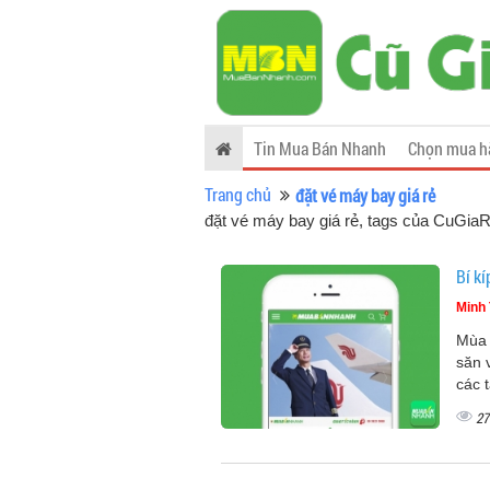
Tin Mua Bán Nhanh
Chọn mua h
Trang chủ
đặt vé máy bay giá rẻ
đặt vé máy bay giá rẻ, tags của CuGia
Bí kí
Minh 
Mùa 
săn 
các 
27