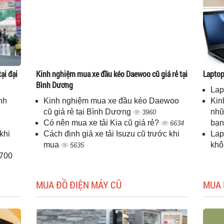
ại đại
Kinh nghiệm mua xe đầu kéo Daewoo cũ giá rẻ tại
Laptop 
Bình Dương
Lap
nh
Kinh nghiệm mua xe đầu kéo Daewoo
Kin
cũ giá rẻ tại Bình Dương
nhữ
3960
Có nên mua xe tải Kia cũ giá rẻ?
bạ
6634
khi
Cách định giá xe tải Isuzu cũ trước khi
Lap
mua
kh
5635
H700
MUA ĐỒ ĐIỆN MÁY CŨ
MUA 