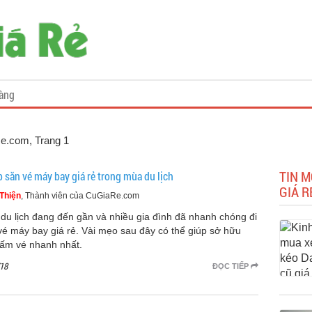
àng
Re.com
, Trang 1
TIN M
p săn vé máy bay giá rẻ trong mùa du lịch
GIÁ R
Thiện
, Thành viên của CuGiaRe.com
du lịch đang đến gần và nhiều gia đình đã nhanh chóng đi
vé máy bay giá rẻ. Vài mẹo sau đây có thể giúp sở hữu
tấm vé nhanh nhất.
18
ĐỌC TIẾP