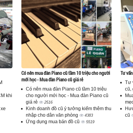
Có nên mua đàn Piano cũ tầm 10 triệu cho người
Tư vấn
mới học - Mua đàn Piano cũ giá rẻ
M
Tư 
Có nên mua đàn Piano cũ tầm 10 triệu
cũ,
CM khi
cho người mới học - Mua đàn Piano cũ
Mua
giá rẻ
mẹo
2516
 xe
Kinh doanh đồ cũ ý tưởng kiểm thêm thu
Hướ
nhập cho dân văn phòng
cũ
4383
Ứng dụng mua bán đồ cũ
5519