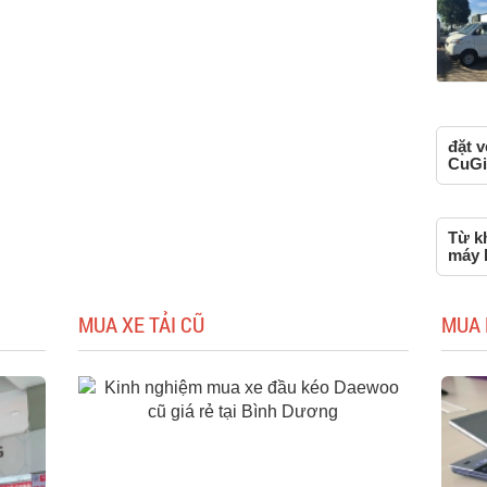
đặt v
CuGi
Từ kh
máy b
MUA XE TẢI CŨ
MUA 