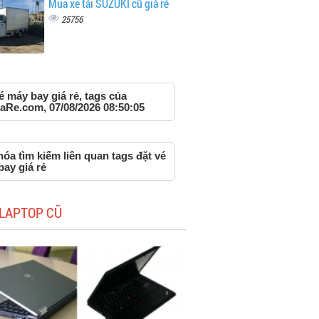
Mua xe tải SUZUKI cũ giá rẻ
25756
é máy bay giá rẻ, tags của
aRe.com, 07/08/2026 08:50:05
óa tìm kiếm liên quan tags đặt vé
ay giá rẻ
LAPTOP CŨ