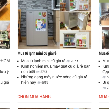
Mua tủ lạnh mini cũ giá rẻ
Mua đồ
 TPHCM
Mua tủ lạnh mini cũ giá rẻ
Mua
7673
Kinh nghiệm mua máy giặt cũ giá rẻ bạn
Kin
lưu ý
nên biết
đẹp
6761
Những dạng máy nước nóng cũ giá rẻ
6
ũ giá
hiện nay
Bí 
6054
7
CHỌN MUA HÀNG
MUA 