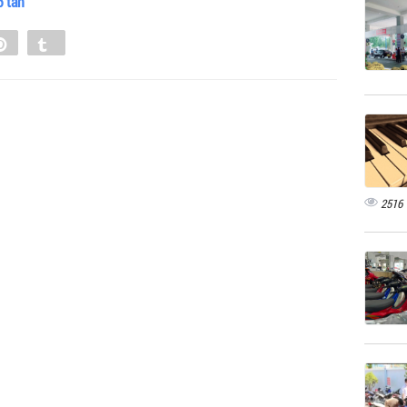
5 tấn
e
Pin
Tumblr
0
2516