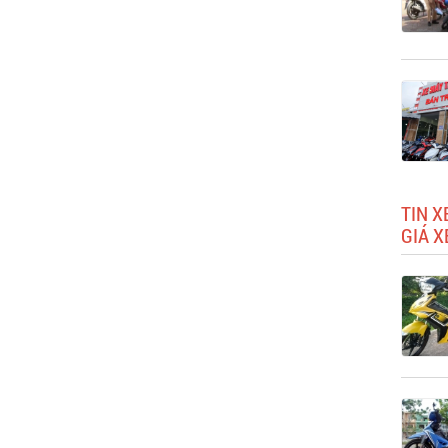
TIN 
GIÁ X