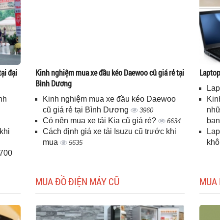
ại đại
Kinh nghiệm mua xe đầu kéo Daewoo cũ giá rẻ tại
Laptop 
Bình Dương
Lap
nh
Kinh nghiệm mua xe đầu kéo Daewoo
Kin
cũ giá rẻ tại Bình Dương
nhữ
3960
Có nên mua xe tải Kia cũ giá rẻ?
bạ
6634
khi
Cách định giá xe tải Isuzu cũ trước khi
Lap
mua
kh
5635
H700
MUA ĐỒ ĐIỆN MÁY CŨ
MUA 