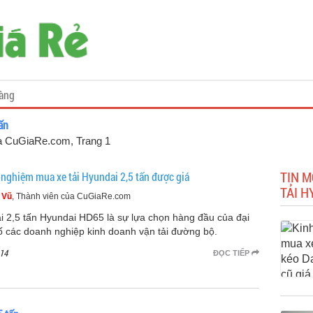
àng
ấn
của CuGiaRe.com
, Trang 1
TIN M
 nghiệm mua xe tải Hyundai 2,5 tấn được giá
TẢI H
 Vũ
, Thành viên của CuGiaRe.com
ải 2,5 tấn Hyundai HD65 là sự lựa chọn hàng đầu của đại
ố các doanh nghiệp kinh doanh vận tải đường bộ.
14
ĐỌC TIẾP