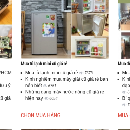
Mua tủ lạnh mini cũ giá rẻ
Mua đồ
 TPHCM
Mua tủ lạnh mini cũ giá rẻ
Mua
7673
Kinh nghiệm mua máy giặt cũ giá rẻ bạn
Kin
lưu ý
nên biết
đẹp
6761
Những dạng máy nước nóng cũ giá rẻ
6
ũ giá
hiện nay
Bí 
6054
7
CHỌN MUA HÀNG
MUA 