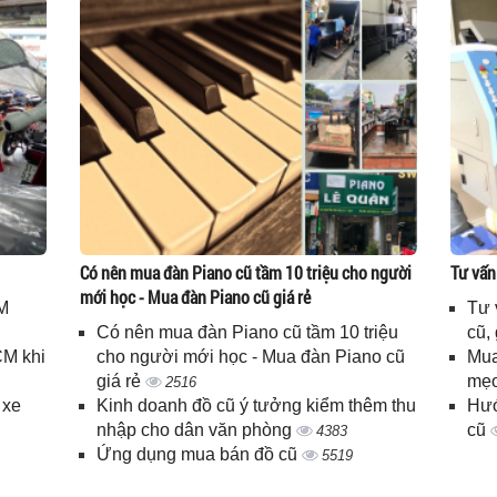
Có nên mua đàn Piano cũ tầm 10 triệu cho người
Tư vấn
mới học - Mua đàn Piano cũ giá rẻ
M
Tư 
Có nên mua đàn Piano cũ tầm 10 triệu
cũ,
CM khi
cho người mới học - Mua đàn Piano cũ
Mua
giá rẻ
mẹo
2516
 xe
Kinh doanh đồ cũ ý tưởng kiểm thêm thu
Hướ
nhập cho dân văn phòng
cũ
4383
Ứng dụng mua bán đồ cũ
5519