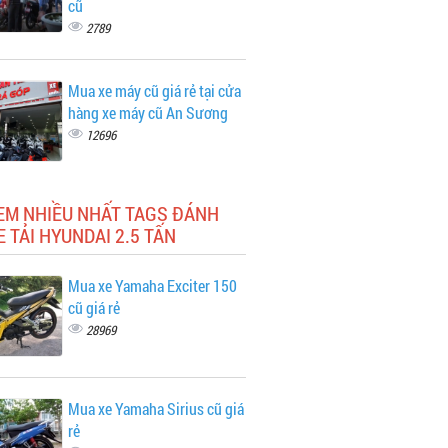
cũ
2789
Mua xe máy cũ giá rẻ tại cửa
hàng xe máy cũ An Sương
12696
XEM NHIỀU NHẤT TAGS ĐÁNH
E TẢI HYUNDAI 2.5 TẤN
Mua xe Yamaha Exciter 150
cũ giá rẻ
28969
Mua xe Yamaha Sirius cũ giá
rẻ