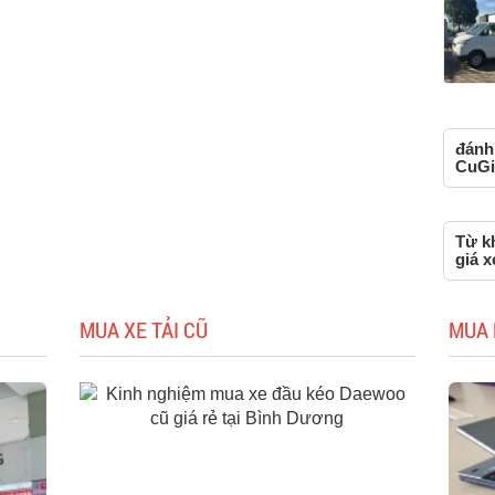
đánh 
CuGi
Từ k
giá x
MUA XE TẢI CŨ
MUA 