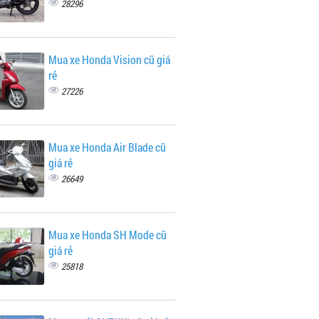
28296
Mua xe Honda Vision cũ giá
rẻ
27226
Mua xe Honda Air Blade cũ
giá rẻ
26649
Mua xe Honda SH Mode cũ
giá rẻ
25818