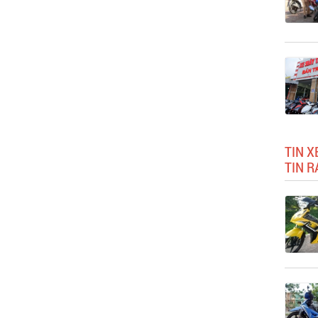
TIN 
TIN R