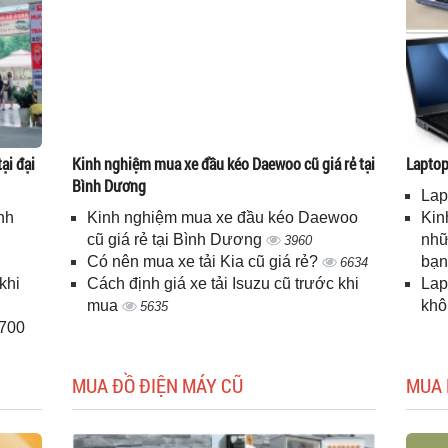
ại đại
Kinh nghiệm mua xe đầu kéo Daewoo cũ giá rẻ tại
Laptop 
Bình Dương
Lap
nh
Kinh nghiệm mua xe đầu kéo Daewoo
Kin
cũ giá rẻ tại Bình Dương
nhữ
3960
Có nên mua xe tải Kia cũ giá rẻ?
bạ
6634
khi
Cách định giá xe tải Isuzu cũ trước khi
Lap
mua
kh
5635
H700
MUA ĐỒ ĐIỆN MÁY CŨ
MUA 