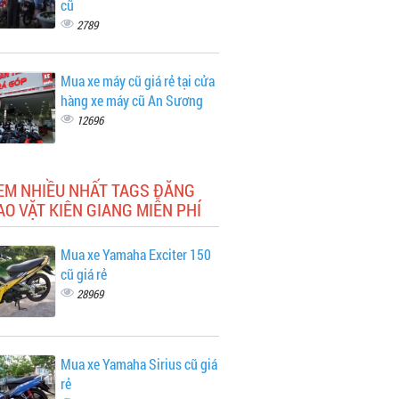
cũ
2789
Mua xe máy cũ giá rẻ tại cửa
hàng xe máy cũ An Sương
12696
XEM NHIỀU NHẤT TAGS ĐĂNG
AO VẶT KIÊN GIANG MIỄN PHÍ
Mua xe Yamaha Exciter 150
cũ giá rẻ
28969
Mua xe Yamaha Sirius cũ giá
rẻ