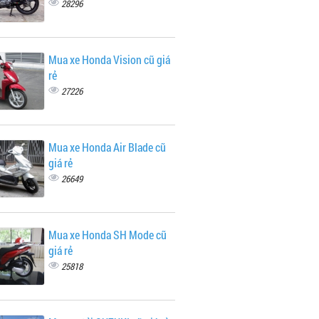
28296
Mua xe Honda Vision cũ giá
rẻ
27226
Mua xe Honda Air Blade cũ
giá rẻ
26649
Mua xe Honda SH Mode cũ
giá rẻ
25818