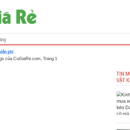
àng
miễn phí
 tags của CuGiaRe.com
, Trang 1
TIN M
VẶT K