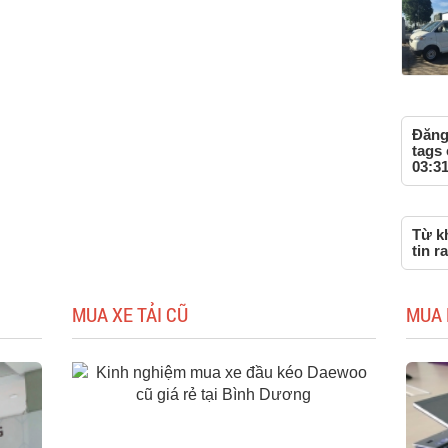
Đăng 
tags
03:31
Từ k
tin r
MUA XE TẢI CŨ
MUA 