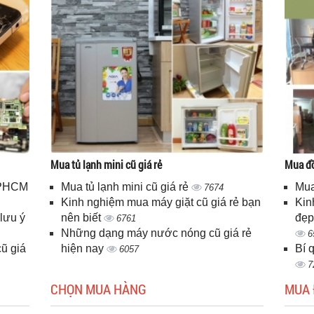
Mua tủ lạnh mini cũ giá rẻ
Mua đồ
 TPHCM
Mua tủ lạnh mini cũ giá rẻ
Mua
7674
Kinh nghiệm mua máy giặt cũ giá rẻ bạn
Kin
lưu ý
nên biết
đẹp
6761
Những dạng máy nước nóng cũ giá rẻ
6
ũ giá
hiện nay
Bí 
6057
7
CHỌN MUA HÀNG
MUA 