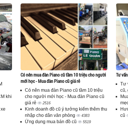
Có nên mua đàn Piano cũ tầm 10 triệu cho người
Tư vấn
mới học - Mua đàn Piano cũ giá rẻ
M
Tư 
Có nên mua đàn Piano cũ tầm 10 triệu
cũ,
CM khi
cho người mới học - Mua đàn Piano cũ
Mua
giá rẻ
mẹo
2516
 xe
Kinh doanh đồ cũ ý tưởng kiểm thêm thu
Hướ
nhập cho dân văn phòng
cũ
4383
Ứng dụng mua bán đồ cũ
5519