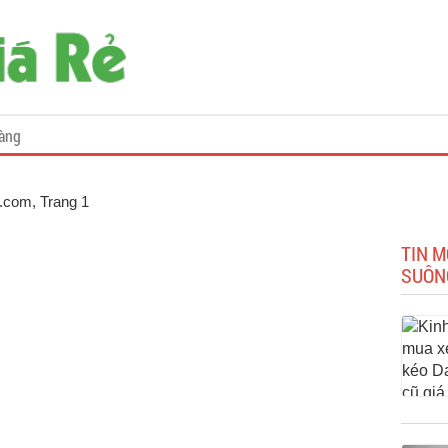
àng
e.com
, Trang 1
TIN 
SUÔN