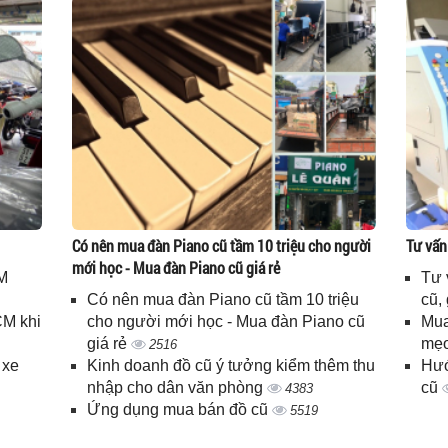
Có nên mua đàn Piano cũ tầm 10 triệu cho người
Tư vấn
mới học - Mua đàn Piano cũ giá rẻ
M
Tư 
Có nên mua đàn Piano cũ tầm 10 triệu
cũ,
CM khi
cho người mới học - Mua đàn Piano cũ
Mua
giá rẻ
mẹo
2516
 xe
Kinh doanh đồ cũ ý tưởng kiểm thêm thu
Hướ
nhập cho dân văn phòng
cũ
4383
Ứng dụng mua bán đồ cũ
5519