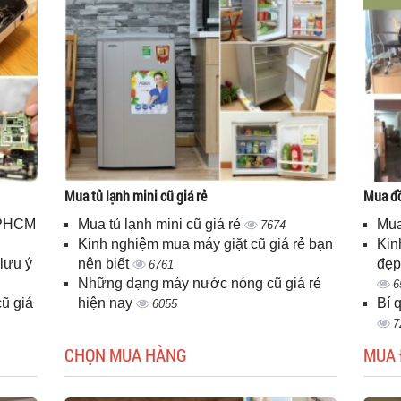
Mua tủ lạnh mini cũ giá rẻ
Mua đồ
 TPHCM
Mua tủ lạnh mini cũ giá rẻ
Mua
7674
Kinh nghiệm mua máy giặt cũ giá rẻ bạn
Kin
lưu ý
nên biết
đẹp
6761
Những dạng máy nước nóng cũ giá rẻ
6
ũ giá
hiện nay
Bí 
6055
7
CHỌN MUA HÀNG
MUA 