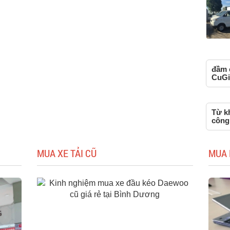
đầm 
CuGi
Từ k
công
MUA XE TẢI CŨ
MUA 