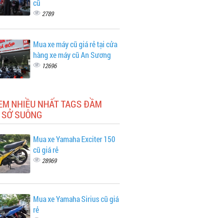
cũ
2789
Mua xe máy cũ giá rẻ tại cửa
hàng xe máy cũ An Sương
12696
XEM NHIỀU NHẤT TAGS ĐẦM
 SỞ SUÔNG
Mua xe Yamaha Exciter 150
cũ giá rẻ
28969
Mua xe Yamaha Sirius cũ giá
rẻ