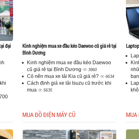
ại đại
Kinh nghiệm mua xe đầu kéo Daewoo cũ giá rẻ tại
Laptop 
Bình Dương
Lap
nh
Kinh nghiệm mua xe đầu kéo Daewoo
Kin
cũ giá rẻ tại Bình Dương
nhữ
3960
Có nên mua xe tải Kia cũ giá rẻ?
bạ
6634
khi
Cách định giá xe tải Isuzu cũ trước khi
Lap
mua
kh
5635
H700
MUA ĐỒ ĐIỆN MÁY CŨ
MUA 