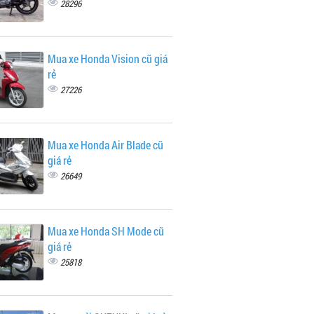
28296
Mua xe Honda Vision cũ giá
rẻ
27226
Mua xe Honda Air Blade cũ
giá rẻ
26649
Mua xe Honda SH Mode cũ
giá rẻ
25818