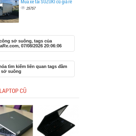
Mua xe tải SUZUKI cũ giá rẻ
25757
công sở suông, tags của
aRe.com, 07/08/2026 20:06:06
hóa tìm kiếm liên quan tags đầm
 sở suông
LAPTOP CŨ