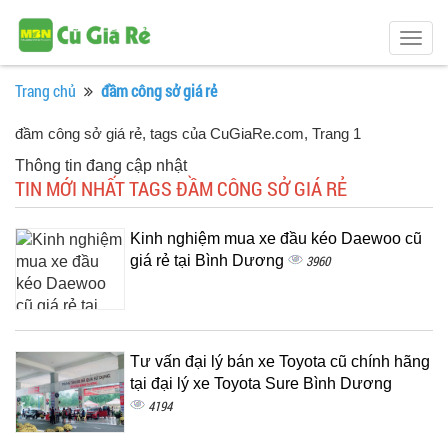
Togg
navig
Trang chủ
đầm công sở giá rẻ
đầm công sở giá rẻ, tags của CuGiaRe.com
, Trang 1
Thông tin đang cập nhật
TIN MỚI NHẤT TAGS ĐẦM CÔNG SỞ GIÁ RẺ
Kinh nghiệm mua xe đầu kéo Daewoo cũ
giá rẻ tại Bình Dương
3960
Tư vấn đại lý bán xe Toyota cũ chính hãng
tại đại lý xe Toyota Sure Bình Dương
4194