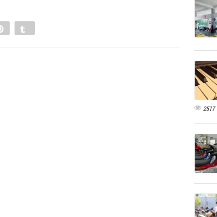
e
Pin
Tumblr
0
2517