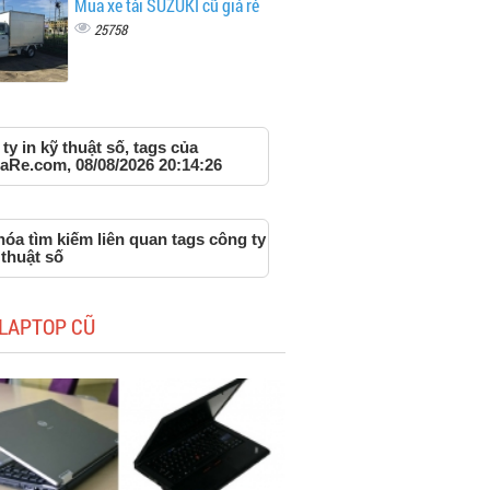
Mua xe tải SUZUKI cũ giá rẻ
25758
ty in kỹ thuật số, tags của
aRe.com, 08/08/2026 20:14:26
óa tìm kiếm liên quan tags công ty
 thuật số
LAPTOP CŨ