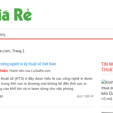
àng
Re.com
, Trang 1
TIN M
trường ngành in kỹ thuật số Việt Nam
THUẬ
Thiện
, Thành viên của CuGiaRe.com
ỹ thuật số (KTS) ở đây được hiểu là các công nghệ in được
 trong lĩnh vực in thương mại không kể đến lĩnh vực in
g cáo khổ lớn và in laser dùng cho văn phòng.
01
ĐỌC TIẾP