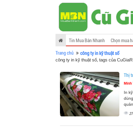
Tin Mua Bán Nhanh
Chọn mua h
Trang chủ
công ty in kỹ thuật số
công ty in kỹ thuật số, tags của CuGia
Thị 
Minh 
In k
dùng
quản
27