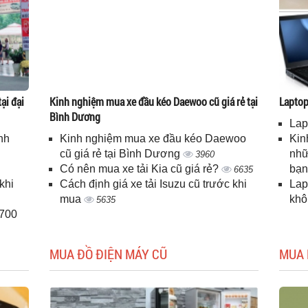
ại đại
Kinh nghiệm mua xe đầu kéo Daewoo cũ giá rẻ tại
Laptop 
Bình Dương
Lap
nh
Kinh nghiệm mua xe đầu kéo Daewoo
Kin
cũ giá rẻ tại Bình Dương
nhữ
3960
Có nên mua xe tải Kia cũ giá rẻ?
bạ
6635
khi
Cách định giá xe tải Isuzu cũ trước khi
Lap
mua
kh
5635
H700
MUA ĐỒ ĐIỆN MÁY CŨ
MUA 