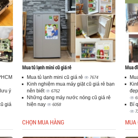
Mua tủ lạnh mini cũ giá rẻ
Mua đồ
 TPHCM
Mua tủ lạnh mini cũ giá rẻ
Mua
7674
Kinh nghiệm mua máy giặt cũ giá rẻ bạn
Kin
lưu ý
nên biết
đẹp
6762
Những dạng máy nước nóng cũ giá rẻ
6
ũ giá
hiện nay
Bí 
6058
7
CHỌN MUA HÀNG
MUA 