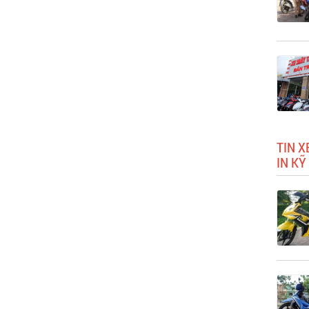
TIN X
IN KỸ