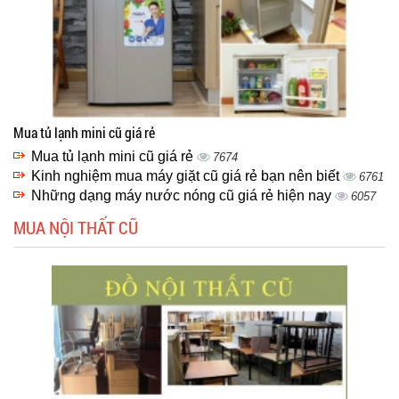
Mua tủ lạnh mini cũ giá rẻ
Mua tủ lạnh mini cũ giá rẻ
7674
Kinh nghiệm mua máy giặt cũ giá rẻ bạn nên biết
6761
Những dạng máy nước nóng cũ giá rẻ hiện nay
6057
MUA NỘI THẤT CŨ