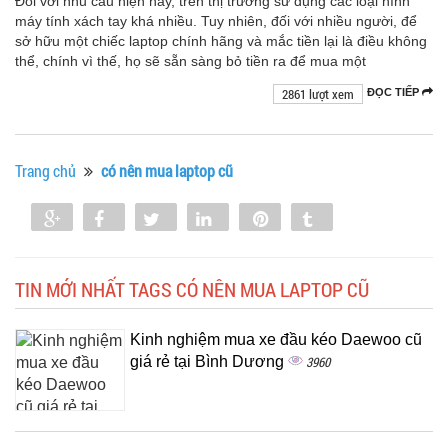
Đối với nhu cầu hiện nay, trên thị trường sử dụng các loại hình
máy tính xách tay khá nhiều. Tuy nhiên, đối với nhiều người, để
sở hữu một chiếc laptop chính hãng và mắc tiền lại là điều không
thể, chính vì thế, họ sẽ sẵn sàng bỏ tiền ra để mua một
2861 lượt xem
ĐỌC TIẾP
Trang chủ
có nên mua laptop cũ
Share
Share
Tweet
Share
Pin
Tumblr
0
TIN MỚI NHẤT TAGS CÓ NÊN MUA LAPTOP CŨ
Kinh nghiệm mua xe đầu kéo Daewoo cũ
giá rẻ tại Bình Dương
3960