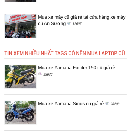
Mua xe máy cũ giá rẻ tại cửa hàng xe máy
cũ An Sương
12697
TIN XEM NHIỀU NHẤT TAGS CÓ NÊN MUA LAPTOP CŨ
Mua xe Yamaha Exciter 150 cũ giá rẻ
28970
Mua xe Yamaha Sirius cũ giá rẻ
28298