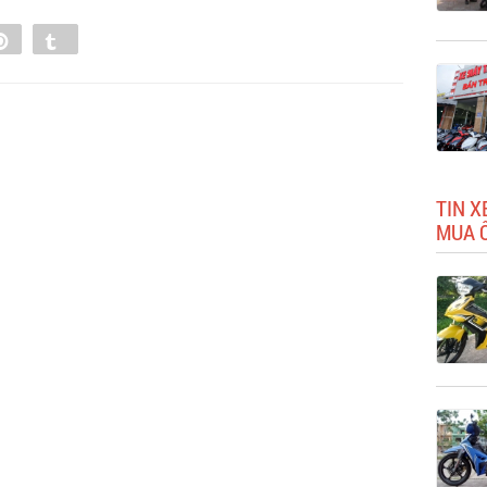
e
Pin
Tumblr
0
TIN X
MUA 