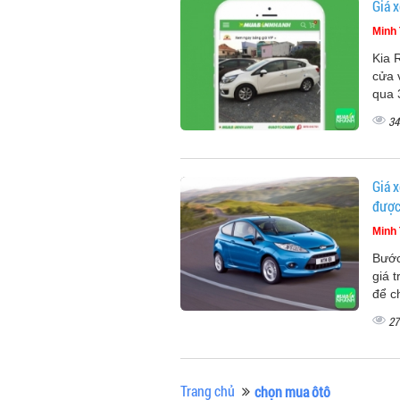
Giá x
Minh 
Kia 
cửa v
qua 
34
Giá x
được
Minh 
Bước
giá 
để c
27
Trang chủ
chọn mua ôtô