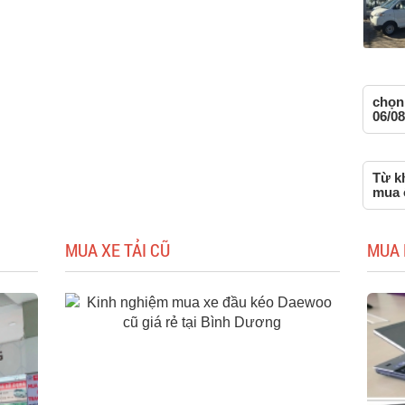
chọn
06/08
Từ k
mua 
MUA XE TẢI CŨ
MUA 