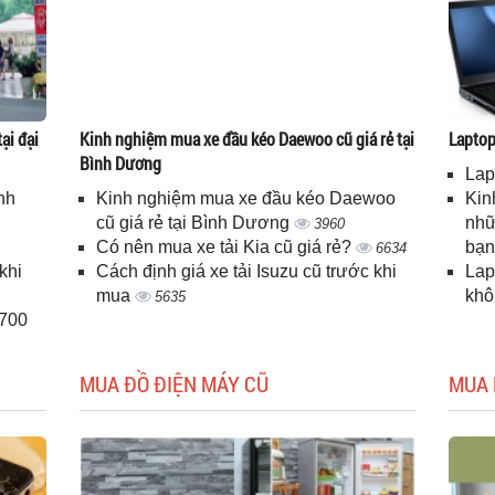
ại đại
Kinh nghiệm mua xe đầu kéo Daewoo cũ giá rẻ tại
Laptop 
Bình Dương
Lap
nh
Kinh nghiệm mua xe đầu kéo Daewoo
Kin
cũ giá rẻ tại Bình Dương
nhữ
3960
Có nên mua xe tải Kia cũ giá rẻ?
bạ
6634
khi
Cách định giá xe tải Isuzu cũ trước khi
Lap
mua
kh
5635
H700
MUA ĐỒ ĐIỆN MÁY CŨ
MUA 