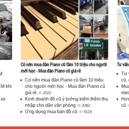
Có nên mua đàn Piano cũ tầm 10 triệu cho người
Tư vấn
mới học - Mua đàn Piano cũ giá rẻ
M
Tư 
Có nên mua đàn Piano cũ tầm 10 triệu
cũ,
CM khi
cho người mới học - Mua đàn Piano cũ
Mua
giá rẻ
mẹo
2516
 xe
Kinh doanh đồ cũ ý tưởng kiểm thêm thu
Hướ
nhập cho dân văn phòng
cũ
4382
Ứng dụng mua bán đồ cũ
5519