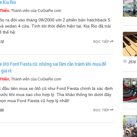
e Kia Rio
Thiện
, Thành viên của CuGiaRe.com
Rio ra đời vào tháng 08/2000 với 2 phiên bản hatchback 5
à sedan 4 cửa. Tính tới thời điểm hiện tại, Kia Rio đã trải
3 thế hệ.
18
ĐỌC TIẾP
2516
e ôtô Ford Fiesta cũ: những sai lầm cần tránh khi mua để
 giá rẻ
Thiện
, Thành viên của CuGiaRe.com
 đầu tiên mua xe ôtô cũ như Ford Fiesta chính là xác định
trước khi mua sao cho hợp lý. Tha khảo thông tin dưới đây
họn mua Ford Fiesta cũ hợp lý nhất!
95
ĐỌC TIẾP