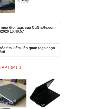
25755
 mua ôtô, tags của CuGiaRe.com,
/2026 16:46:57
hóa tìm kiếm liên quan tags chọn
ôtô
LAPTOP CŨ