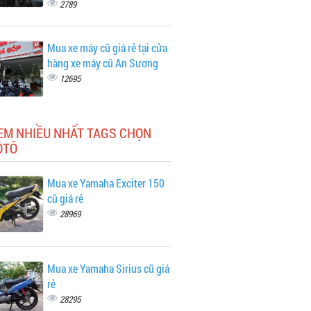
2789
Mua xe máy cũ giá rẻ tại cửa
hàng xe máy cũ An Sương
12695
EM NHIỀU NHẤT TAGS CHỌN
ÔTÔ
Mua xe Yamaha Exciter 150
cũ giá rẻ
28969
Mua xe Yamaha Sirius cũ giá
rẻ
28295