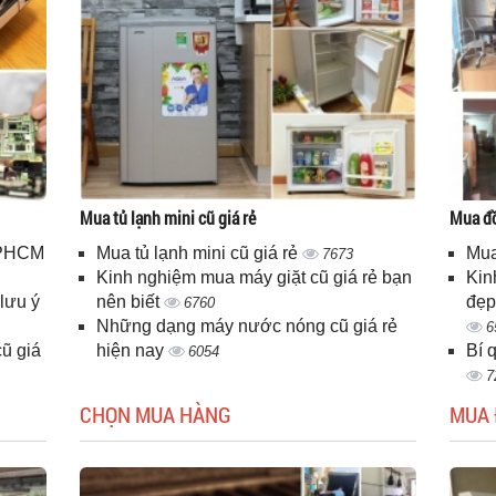
Mua tủ lạnh mini cũ giá rẻ
Mua đồ
 TPHCM
Mua tủ lạnh mini cũ giá rẻ
Mua
7673
Kinh nghiệm mua máy giặt cũ giá rẻ bạn
Kin
lưu ý
nên biết
đẹp
6760
Những dạng máy nước nóng cũ giá rẻ
6
ũ giá
hiện nay
Bí 
6054
7
CHỌN MUA HÀNG
MUA 