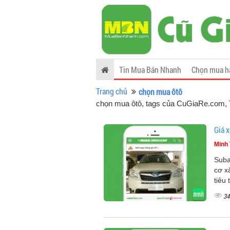
Tin Mua Bán Nhanh
Chọn mua h
Trang chủ
chọn mua ôtô
chọn mua ôtô, tags của CuGiaRe.com
,
Giá x
Minh 
Suba
cơ x
tiêu
34