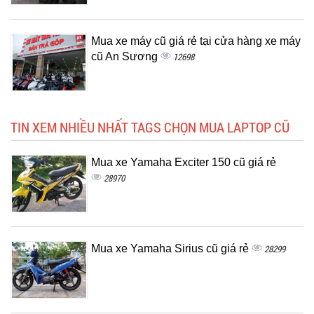
Mua xe máy cũ giá rẻ tại cửa hàng xe máy
cũ An Sương
12698
TIN XEM NHIỀU NHẤT TAGS CHỌN MUA LAPTOP CŨ
Mua xe Yamaha Exciter 150 cũ giá rẻ
28970
Mua xe Yamaha Sirius cũ giá rẻ
28299