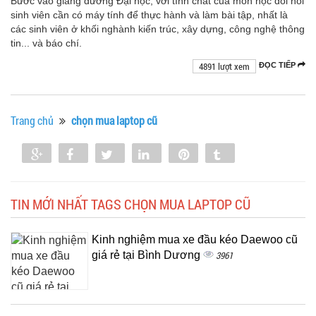
Bước vào giảng đường Đại học, với tính chất của môn học đòi hỏi
sinh viên cần có máy tính để thực hành và làm bài tập, nhất là
các sinh viên ở khối nghành kiến trúc, xây dựng, công nghệ thông
tin... và báo chí.
4891 lượt xem
ĐỌC TIẾP
Trang chủ
chọn mua laptop cũ
Share
Share
Tweet
Share
Pin
Tumblr
0
TIN MỚI NHẤT TAGS CHỌN MUA LAPTOP CŨ
Kinh nghiệm mua xe đầu kéo Daewoo cũ
giá rẻ tại Bình Dương
3961