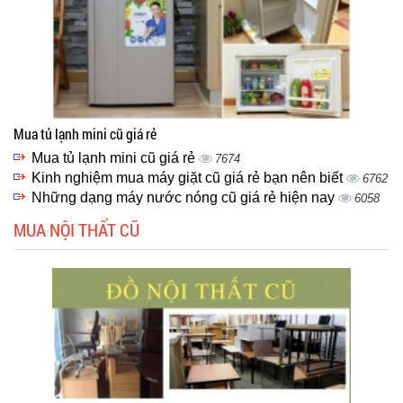
Mua tủ lạnh mini cũ giá rẻ
Mua tủ lạnh mini cũ giá rẻ
7674
Kinh nghiệm mua máy giặt cũ giá rẻ bạn nên biết
6762
Những dạng máy nước nóng cũ giá rẻ hiện nay
6058
MUA NỘI THẤT CŨ