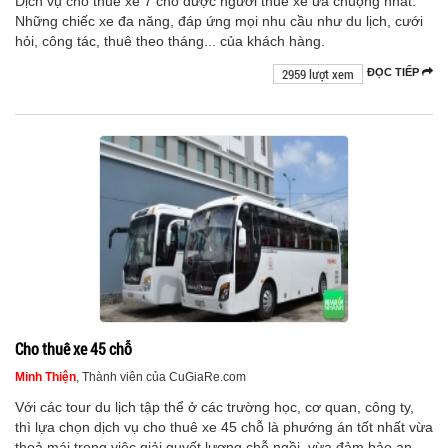
Dịch vụ cho thuê xe 7 chỗ được người thuê xe ưa chuộng nhất.
Những chiếc xe đa năng, đáp ứng mọi nhu cầu như du lịch, cưới
hỏi, công tác, thuê theo tháng... của khách hàng.
2959 lượt xem
ĐỌC TIẾP
Cho thuê xe 45 chỗ
Minh Thiện
, Thành viên của CuGiaRe.com
Với các tour du lịch tập thể ở các trường học, cơ quan, công ty,
thì lựa chọn dịch vụ cho thuê xe 45 chỗ là phướng án tốt nhất vừa
thoả mái trong việc giải quyết lượng chỗ ngồi, vừa đảm bảo an