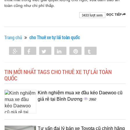
toàn cũng như chi phí thấp.
3433 lượt xem
ĐỌC TIẾP
Trang chủ
cho Thuê xe tự lái toàn quốc
Share
Share
Tweet
Share
Pin
Tumblr
0
TIN MỚI NHẤT TAGS CHO THUÊ XE TỰ LÁI TOÀN
QUỐC
Kinh nghiệm mua xe đầu kéo Daewoo cũ
giá rẻ tại Bình Dương
3960
Tư vấn đại lý bán xe Toyota cũ chính hãng