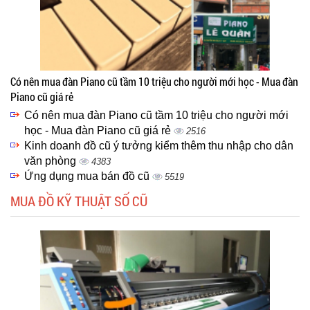
Có nên mua đàn Piano cũ tầm 10 triệu cho người mới học - Mua đàn
Piano cũ giá rẻ
Có nên mua đàn Piano cũ tầm 10 triệu cho người mới
học - Mua đàn Piano cũ giá rẻ
2516
Kinh doanh đồ cũ ý tưởng kiểm thêm thu nhập cho dân
văn phòng
4383
Ứng dụng mua bán đồ cũ
5519
MUA ĐỒ KỸ THUẬT SỐ CŨ