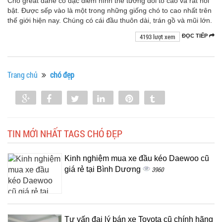
Chó great dane có đặc điểm hình thể tương đối to cao và rất nổi
bật. Được sếp vào là một trong những giống chó to cao nhất trên
thế giới hiện nay. Chúng có cái đầu thuôn dài, trán gồ và mũi lớn.
4193 lượt xem
ĐỌC TIẾP
Trang chủ
chó đẹp
Share
Share
Tweet
Share
Pin
Tumblr
0
TIN MỚI NHẤT TAGS CHÓ ĐẸP
Kinh nghiệm mua xe đầu kéo Daewoo cũ
giá rẻ tại Bình Dương
3960
Tư vấn đại lý bán xe Toyota cũ chính hãng