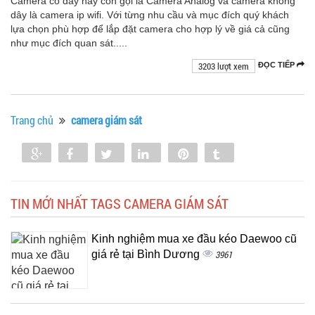
Camera có dây hay còn gọi là Camera Analog và camera không
dây là camera ip wifi. Với từng nhu cầu và mục đích quý khách
lựa chọn phù hợp để lắp đặt camera cho hợp lý về giá cả cũng
như mục đích quan sát.....
3203 lượt xem
ĐỌC TIẾP
Trang chủ
camera giám sát
Share
Share
Tweet
Share
Pin
Tumblr
0
TIN MỚI NHẤT TAGS CAMERA GIÁM SÁT
Kinh nghiệm mua xe đầu kéo Daewoo cũ
giá rẻ tại Bình Dương
3961