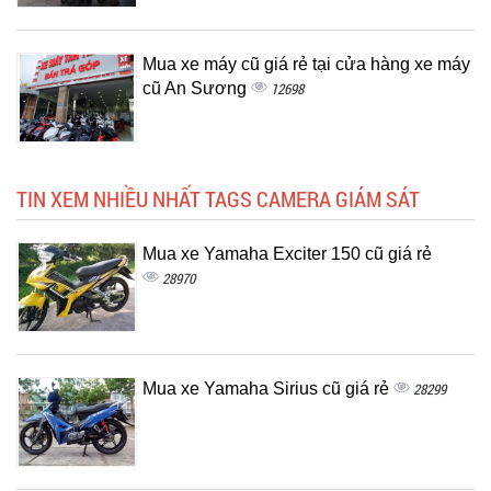
Mua xe máy cũ giá rẻ tại cửa hàng xe máy
cũ An Sương
12698
TIN XEM NHIỀU NHẤT TAGS CAMERA GIÁM SÁT
Mua xe Yamaha Exciter 150 cũ giá rẻ
28970
Mua xe Yamaha Sirius cũ giá rẻ
28299