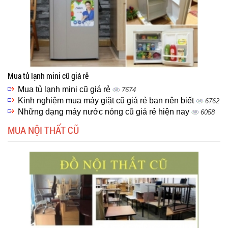
Mua tủ lạnh mini cũ giá rẻ
Mua tủ lạnh mini cũ giá rẻ
7674
Kinh nghiệm mua máy giặt cũ giá rẻ bạn nên biết
6762
Những dạng máy nước nóng cũ giá rẻ hiện nay
6058
MUA NỘI THẤT CŨ