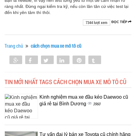
Bạn là newbie, vì vậy nên test từng yếu tố một để cảm nhận rõ
ràng nhất. Đừng ngại kiểm tra kỹ, nếu còn lăn tăn cứ việc test lại
đến khi yên tâm thì thôi.
7344 lượt xem
ĐỌC TIẾP
Trang chủ
cách chọn mua xe mô tô cũ
Share
Share
Tweet
Share
Pin
Tumblr
0
TIN MỚI NHẤT TAGS CÁCH CHỌN MUA XE MÔ TÔ CŨ
Kinh nghiệm mua xe đầu kéo Daewoo cũ
giá rẻ tại Bình Dương
3960
Tư vấn đại lý bán xe Toyota cũ chính hãng