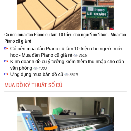
Có nên mua đàn Piano cũ tầm 10 triệu cho người mới học - Mua đàn
Piano cũ giá rẻ
Có nên mua đàn Piano cũ tầm 10 triệu cho người mới
học - Mua đàn Piano cũ giá rẻ
2516
Kinh doanh đồ cũ ý tưởng kiểm thêm thu nhập cho dân
văn phòng
4383
Ứng dụng mua bán đồ cũ
5519
MUA ĐỒ KỸ THUẬT SỐ CŨ