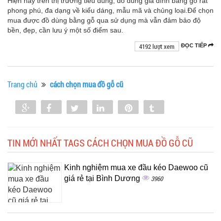
Hiện nay trên thị trường tiêu dùng, đồ dùng gia đình bằng gỗ rất
phong phú, đa dạng về kiểu dáng, mẫu mã và chủng loại.Để chọn
mua được đồ dùng bằng gỗ qua sử dụng mà vẫn đảm bảo độ
bền, đẹp, cần lưu ý một số điểm sau.
4192 lượt xem
ĐỌC TIẾP
Trang chủ
cách chọn mua đồ gỗ cũ
Share
Share
Tweet
Share
Pin
Tumblr
0
TIN MỚI NHẤT TAGS CÁCH CHỌN MUA ĐỒ GỖ CŨ
Kinh nghiệm mua xe đầu kéo Daewoo cũ
giá rẻ tại Bình Dương
3960