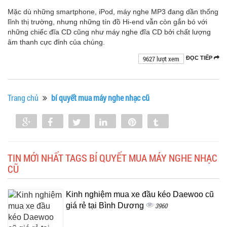
Mặc dù những smartphone, iPod, máy nghe MP3 đang dần thống
lĩnh thị trường, nhưng những tín đồ Hi-end vẫn còn gắn bó với
những chiếc đĩa CD cũng như máy nghe đĩa CD bởi chất lượng
âm thanh cực đỉnh của chúng.
9627 lượt xem
ĐỌC TIẾP
Trang chủ
bí quyết mua máy nghe nhạc cũ
Share
Share
Tweet
Share
Pin
Tumblr
0
TIN MỚI NHẤT TAGS BÍ QUYẾT MUA MÁY NGHE NHẠC
CŨ
Kinh nghiệm mua xe đầu kéo Daewoo cũ
giá rẻ tại Bình Dương
3960