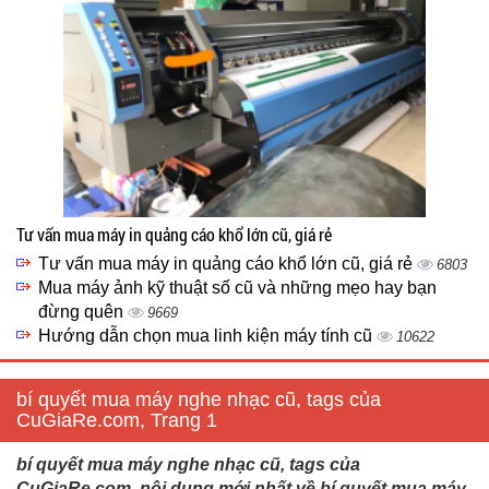
Tư vấn mua máy in quảng cáo khổ lớn cũ, giá rẻ
Tư vấn mua máy in quảng cáo khổ lớn cũ, giá rẻ
6803
Mua máy ảnh kỹ thuật số cũ và những mẹo hay bạn
đừng quên
9669
Hướng dẫn chọn mua linh kiện máy tính cũ
10622
bí quyết mua máy nghe nhạc cũ, tags của
CuGiaRe.com, Trang 1
bí quyết mua máy nghe nhạc cũ, tags của
CuGiaRe.com, nội dung mới nhất về bí quyết mua máy